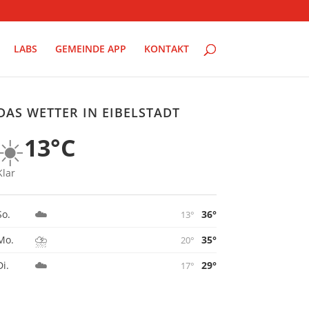
LABS
GEMEINDE APP
KONTAKT
DAS WETTER IN EIBELSTADT
☀️
13°C
Klar
☁️
36°
So.
13°
⛈️
35°
Mo.
20°
☁️
29°
Di.
17°