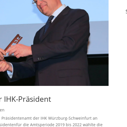
r IHK-Präsident
gen
s Präsidentenamt der IHK Würzburg-Schweinfurt an
identenfür die Amtsperiode 2019 bis 2022 wählte die