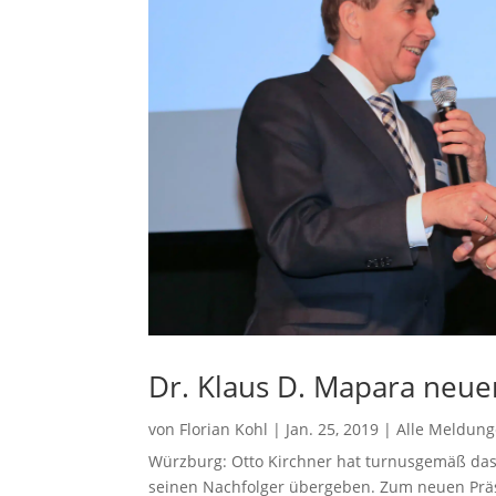
Dr. Klaus D. Mapara neue
von
Florian Kohl
|
Jan. 25, 2019
|
Alle Meldun
Würzburg: Otto Kirchner hat turnusgemäß da
seinen Nachfolger übergeben. Zum neuen Präs