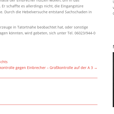
hatte der Einbrecher nutzen wollen, um in das
Er schaffte es allerdings nicht, die Eingangstüre
ge. Durch die Hebelversuche entstand Sachschaden in
rzeuge in Tatortnähe beobachtet hat, oder sonstige
agen könnten, wird gebeten, sich unter Tel. 06023/944-0
ichts
ntrolle gegen Einbrecher – Großkontrolle auf der A 3
→