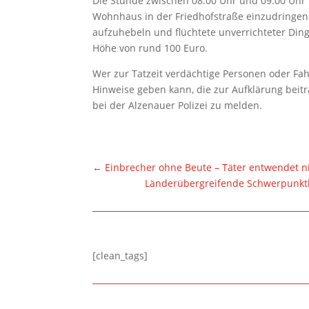
Die Stunde zwischen 08:00 Uhr und 09:00 Uhr 
Wohnhaus in der Friedhofstraße einzudringen. 
aufzuhebeln und flüchtete unverrichteter Din
Höhe von rund 100 Euro.
Wer zur Tatzeit verdächtige Personen oder Fah
Hinweise geben kann, die zur Aufklärung beitr
bei der Alzenauer Polizei zu melden.
←
Einbrecher ohne Beute – Täter entwendet n
Länderübergreifende Schwerpunktko
[clean_tags]