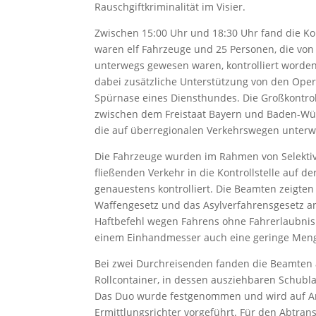
Rauschgiftkriminalität im Visier.
Zwischen 15:00 Uhr und 18:30 Uhr fand die Kon
waren elf Fahrzeuge und 25 Personen, die v
unterwegs gewesen waren, kontrolliert worde
dabei zusätzliche Unterstützung von den Ope
Spürnase eines Diensthundes. Die Großkontrol
zwischen dem Freistaat Bayern und Baden-Wür
die auf überregionalen Verkehrswegen unterwe
Die Fahrzeuge wurden im Rahmen von Selektiv
fließenden Verkehr in die Kontrollstelle auf d
genauestens kontrolliert. Die Beamten zeigten
Waffengesetz und das Asylverfahrensgesetz an 
Haftbefehl wegen Fahrens ohne Fahrerlaubnis
einem Einhandmesser auch eine geringe Menge K
Bei zwei Durchreisenden fanden die Beamten a
Rollcontainer, in dessen ausziehbaren Schubl
Das Duo wurde festgenommen und wird auf A
Ermittlungsrichter vorgeführt. Für den Abtran