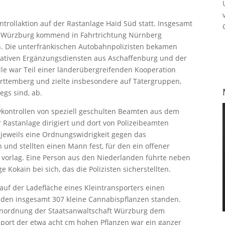
trollaktion auf der Rastanlage Haid Süd statt. Insgesamt
on Würzburg kommend in Fahrtrichtung Nürnberg
n. Die unterfränkischen Autobahnpolizisten bekamen
rativen Ergänzungsdiensten aus Aschaffenburg und der
le war Teil einer länderübergreifenden Kooperation
ttemberg und zielte insbesondere auf Tätergruppen,
gs sind, ab.
kontrollen von speziell geschulten Beamten aus dem
er Rastanlage dirigiert und dort von Polizeibeamten
 jeweils eine Ordnungswidrigkeit gegen das
und stellten einen Mann fest, für den ein offener
 vorlag. Eine Person aus den Niederlanden führte neben
okain bei sich, das die Polizisten sicherstellten.
uf der Ladefläche eines Kleintransporters einen
aden insgesamt 307 kleine Cannabispflanzen standen.
nordnung der Staatsanwaltschaft Würzburg dem
sport der etwa acht cm hohen Pflanzen war ein ganzer