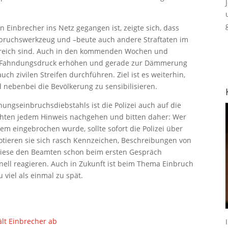
inbrecher ins Netz gegangen ist, zeigte sich, dass
nbruchswerkzeug und –beute auch andere Straftaten im
folgreich sind. Auch in den kommenden Wochen und
en Fahndungsdruck erhöhen und gerade zur Dämmerung
ch zivilen Streifen durchführen. Ziel ist es weiterhin,
 nebenbei die Bevölkerung zu sensibilisieren.
gseinbruchsdiebstahls ist die Polizei auch auf die
chten jedem Hinweis nachgehen und bitten daher: Wer
em eingebrochen wurde, sollte sofort die Polizei über
tieren sie sich rasch Kennzeichen, Beschreibungen von
diese den Beamten schon beim ersten Gespräch
ell reagieren. Auch in Zukunft ist beim Thema Einbruch
viel als einmal zu spät.
lt Einbrecher ab