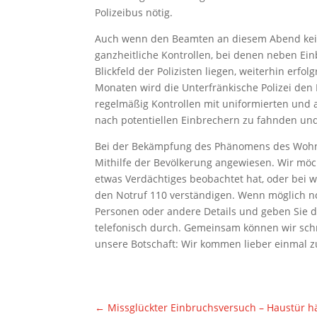
Polizeibus nötig.
Auch wenn den Beamten an diesem Abend kein E
ganzheitliche Kontrollen, bei denen neben Ei
Blickfeld der Polizisten liegen, weiterhin er
Monaten wird die Unterfränkische Polizei d
regelmäßig Kontrollen mit uniformierten und au
nach potentiellen Einbrechern zu fahnden und
Bei der Bekämpfung des Phänomens des Wohnun
Mithilfe der Bevölkerung angewiesen. Wir mö
etwas Verdächtiges beobachtet hat, oder bei w
den Notruf 110 verständigen. Wenn möglich no
Personen oder andere Details und geben Sie 
telefonisch durch. Gemeinsam können wir schn
unsere Botschaft: Wir kommen lieber einmal zu 
←
Missglückter Einbruchsversuch – Haustür hä