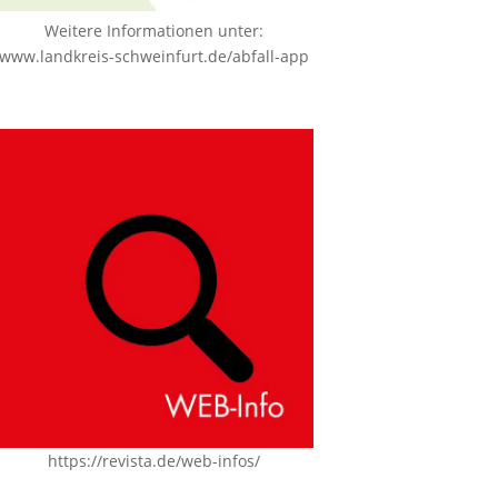
Weitere Informationen unter:
www.landkreis-schweinfurt.de/abfall-app
https://revista.de/web-infos/