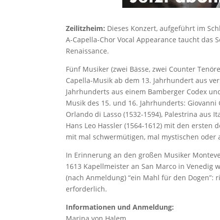
Zeilitzheim:
Dieses Konzert, aufgeführt im Sc
A-Capella-Chor Vocal Appearance taucht das S
Renaissance.
Fünf Musiker (zwei Bässe, zwei Counter Tenöre
Capella-Musik ab dem 13. Jahrhundert aus ver
Jahrhunderts aus einem Bamberger Codex und 
Musik des 15. und 16. Jahrhunderts: Giovanni G
Orlando di Lasso (1532-1594), Palestrina aus I
Hans Leo Hassler (1564-1612) mit den ersten
mit mal schwermütigen, mal mystischen oder 
In Erinnerung an den großen Musiker Montever
1613 Kapellmeister an San Marco in Venedig w
(nach Anmeldung) “ein Mahl für den Dogen”: r
erforderlich.
Informationen und Anmeldung:
Marina von Halem