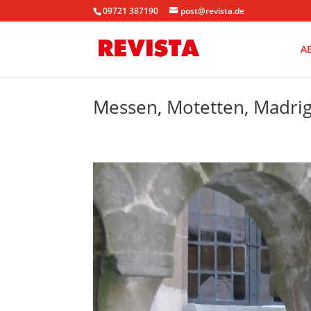
09721 387190
post@revista.de
A
Messen, Motetten, Madriga