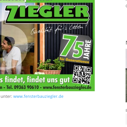
 unter:
www.fensterbauziegler.de