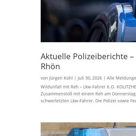
Aktuelle Polizeiberichte 
Rhön
von
Jürgen Kohl
|
Juli 30, 2026
|
Alle Meldung
Wildunfall mit Reh – Lkw-Fahrer K.O. KOLITZ
Zusammenstoß mit einem Reh am Donnerstagm
schwerletzten Lkw-Fahrer. Die Polizei sowie F