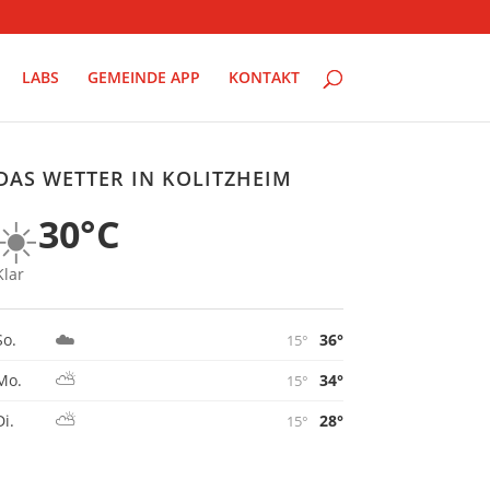
LABS
GEMEINDE APP
KONTAKT
DAS WETTER IN KOLITZHEIM
☀️
30°C
Klar
☁️
36°
So.
15°
⛅
34°
Mo.
15°
⛅
28°
Di.
15°