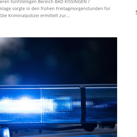
leren fünfstelligen Bereich BAD KISSINGEN /
nlage sorgte in den frühen Freitagmorgenstunden für
ie Kriminalpolizei ermittelt zur...