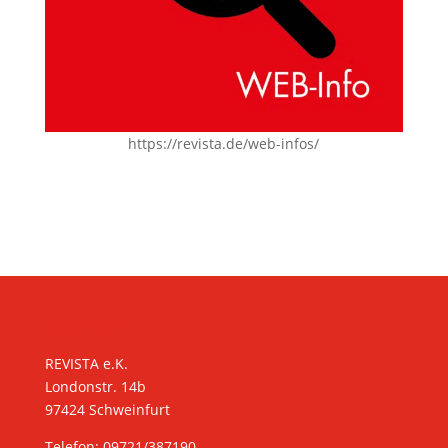
https://revista.de/web-infos/
KONTAKT
REVISTA e.K.
Londonstr. 14b
97424 Schweinfurt
Telefon: 09721/387190