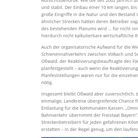
Aufsichtsbehörde. Wie die seit 2002 jährlich 
und stabil. Der Einbau einer 10 km langen, bi
große Eingriffe in die Natur und den Bestand 
ähnlicher Strecken hätten deren Betreiber sog
des bestehenden Planums wird … für nicht sinn
hierdurch nicht kalkulierbare wirtschaftliche 
Auch der organisatorische Aufwand für die 
Schienennahverkehrs zwischen Volkach und Seli
Oßwald, der Reaktivierungsbeauftragte des För
planfestgestellt – auch wenn die Reaktivierun
Planfeststellungen wären nur für die einzeln
nötig.
Insgesamt bleibt Oßwald aber zuversichtlich, da
einmalige, Landkreise übergreifende Chance fü
Entlastung für die kommunalen Kassen. „Omnib
Bahnverkehr übernimmt der Freistaat Bayern“
Streckenbetreibern für jeden gefahrenen Kilom
erstatten – in der Regel genug, um den laufen