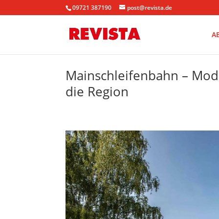
09721 387190
post@revista.de
A
Mainschleifenbahn – Mode
die Region