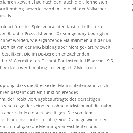
rfahren gewählt hat, nach dem auch die allermeisten
Württemberg bewertet werden – die mit der Volkacher
ositiv.
enieurbüros ins Spiel gebrachten Kosten kritisch zu
h den Bau der Prosselsheimer Ortsumgehung bedingten
echnet worden, wie ergänzende Maßnahmen auf der DB-
Dort ist von der MIG bislang aber nicht geklärt, wieweit
beteiligen. Die im DB-Bereich entstehenden
n der MIG ermittelten Gesamt-Baukosten in Höhe von 19,5
ch Volkach werden übrigens lediglich 2 Millionen
ehauptung, dass die Strecke der Mainschleifenbahn „nicht
hren besteht dort ein funktionierendes
m, der Reaktivierungsbeauftragte des derzeitigen
n sind Folge der seinerzeit ohne Rücksicht auf die Bahn
h aber relativ einfach beseitigen. Die von dem
he „Planumsschutzschicht“ (keine Drainage wie in dem
re nicht nötig, so die Meinung von Fachleuten und