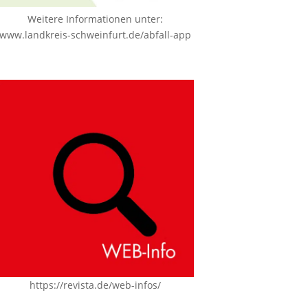
Weitere Informationen unter:
www.landkreis-schweinfurt.de/abfall-app
https://revista.de/web-infos/