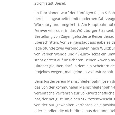
Strom statt Diesel.
Im Fahrplanentwurf der künftigen Regio-S-Bah
bereits eingearbeitet: mit modernen Fahrzeug
Würzburg und umgekehrt. Am Hauptbahnhof da
Fernverkehr oder in das Würzburger Straßenb
Bestellung von Zügen geforderte Reisendenau
überschritten. Von Seligenstadt aus gäbe es
jede Stunde zwei Verbindungen nach Würzburg,
von Verkehrwende und 49-Euro-Ticket ein umwel
steht derzeit auf unsicheren Beinen – wenn 
Oktober glauben darf, in dem ein Scheitern d
Projektes wegen „mangelnden volkswirtschaftli
Beim Förderverein Mainschleifenbahn lösen die
das von der kommunalen Mainschleifenbahn-Inf
vereinfache Verfahren zur volkswirtschaftlich
hat, der nötig ist um einen 90-Prozent-Zusch
von der MIG gewählten Verfahren viele positive
oder Pendler, die nicht direkt aus den unmi