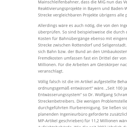
Mainschleifenbahner, dass die MIG nun das Ve
Reaktivierungsprojekte in Bayern und Baden-
Strecke vergleichbaren Projekte übrigens alle p
Allerdings wäre es auch nötig, die von den Ing
überprüfen. So sind beispielsweise die durc
Kosten für Bahnübergänge ebenso mit einger
Strecke zwischen Rottendorf und Seligenstadt. 
sich Bahn bzw. der Bund an den Umbaukosten 
Fremdkosten umfassen fast ein Drittel der vo
Millionen. Für die Arbeiten am Gleiskörper na
veranschlagt.
Völlig falsch ist die im Artikel aufgestellte B
ordnungsgemäß entwässert“ wäre. „Seit 100 Ja
Entwässerungssystem“ so Dr. Wolfgang Schram
Streckenbetreibers. Die wenigen Problemstelle
durchgeführten Flurbereinigung. Sie ließen sic
planenden Ingenieurbüro geforderte zusätzlic
MP-Artikel geschrieben) für 11,2 Millionen wä