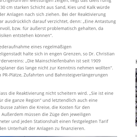
durchgeführten Messungen zeigen, liegt das Gleis ruhig
s 30 cm starken Schicht aus Sand, Kies und Kalk würde
der Anlagen nach sich ziehen. Bei der Reaktivierung
ar ausdrücklich darauf verzichtet, denn: „Eine Antastung
voll, bzw. für äußerst problematisch gehalten, da
Risiken entstehen können“.
Wiederaufnahme eines regelmäßigen
genstadt halte sich in engen Grenzen, so Dr. Christian
dervereins: „Die Mainschleifenbahn ist seit 1909
gsplaner das lange nicht zur Kenntnis nehmen wollten“.
en PR-Plätze, Zufahrten und Bahnsteigverlängerungen
ss die Reaktivierung nicht scheitern wird. „Sie ist eine
r die ganze Region“ und letztendlich auch eine
usse zahlen die Kreise, die Kosten für den
. Außerdem müssen die Züge den jeweiligen
eter und jeden Stationshalt einen festgelegten Tarif
den Unterhalt der Anlagen zu finanzieren.