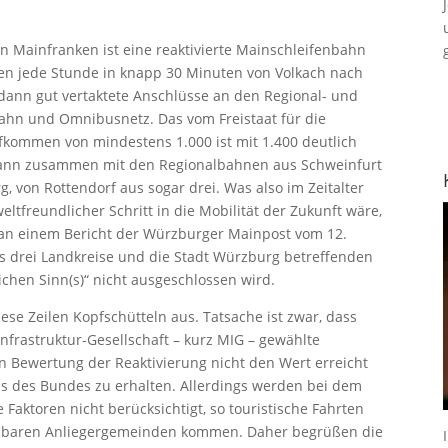
n Mainfranken ist eine reaktivierte Mainschleifenbahn
en jede Stunde in knapp 30 Minuten von Volkach nach
nn gut vertaktete Anschlüsse an den Regional- und
ahn und Omnibusnetz. Das vom Freistaat für die
fkommen von mindestens 1.000 ist mit 1.400 deutlich
 dann zusammen mit den Regionalbahnen aus Schweinfurt
 von Rottendorf aus sogar drei. Was also im Zeitalter
tfreundlicher Schritt in die Mobilität der Zukunft wäre,
man einem Bericht der Würzburger Mainpost vom 12.
es drei Landkreise und die Stadt Würzburg betreffenden
chen Sinn(s)“ nicht ausgeschlossen wird.
se Zeilen Kopfschütteln aus. Tatsache ist zwar, dass
rastruktur-Gesellschaft – kurz MIG – gewählte
en Bewertung der Reaktivierung nicht den Wert erreicht
uss des Bundes zu erhalten. Allerdings werden bei dem
 Faktoren nicht berücksichtigt, so touristische Fahrten
ttelbaren Anliegergemeinden kommen. Daher begrüßen die