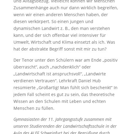
und Alltagsbezug. Vielleicht können wir Menschen
Zusammenhänge auch nur dann wirklich begreifen,
wenn wir einen anderen Menschen haben, der
diesen verkörpert. So einen jungen und
dynamischen Landwirt z. B., den man verstehen
kann, und der sich offenbar viel intensiver für
Umwelt, Wirtschaft und Klima einsetzt als ich. Was
hat der abstrakte Begriff sonst mit mir zu tun?
Der Tenor unter den Schülern war am Ende „positiv
überrascht“, auch „nachdenklich“ oder
„Landwirtschaft ist anspruchsvoll“, „Landwirte
verdienen Vertrauen“. Lehrkraft Daniel Hub
resümierte „Großartig! Man fühlt sich beschenkt“ In
jedem Fall scheint es gut zu sein, das theoretische
Wissen an den Schulen mit Leben und echten
Menschen zu füllen.
Gymnasiasten der 11. Jahrgangsstufe zusammen mit
unseren Studierenden der Landwirtschaftsschule in der
Aula des ALEF Schweinfurt bei der Begrüßung durch