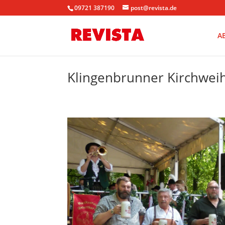
09721 387190
post@revista.de
A
Klingenbrunner Kirchweih 