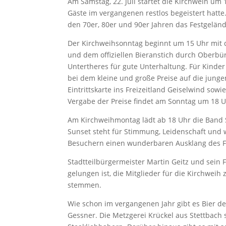
Am Samstag, 22. Juli startet die Kirchweih um 
Gäste im vergangenen restlos begeistert hatte
den 70er, 80er und 90er Jahren das Festgeländ
Der Kirchweihsonntag beginnt um 15 Uhr mit
und dem offiziellen Bieranstich durch Oberbü
Untertheres für gute Unterhaltung. Für Kinder
bei dem kleine und große Preise auf die junge
Eintrittskarte ins Freizeitland Geiselwind sow
Vergabe der Preise findet am Sonntag um 18 Uh
Am Kirchweihmontag lädt ab 18 Uhr die Band 
Sunset steht für Stimmung, Leidenschaft und
Besuchern einen wunderbaren Ausklang des F
Stadtteilbürgermeister Martin Geitz und sein F
gelungen ist, die Mitglieder für die Kirchwei
stemmen.
Wie schon im vergangenen Jahr gibt es Bier 
Gessner. Die Metzgerei Krückel aus Stettbach 