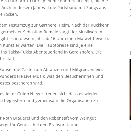
18.30 Uhr. Ab 19 Uhr spielt die Band Heart Rock, die die
. Auch in diesem Jahr will die Partyband mit Songs aus
e rocken.
 dem Festumzug zur Gärtnerei Heim. Nach der Rückkehr
rgermeister Sebastian Remelé sorgt der Musikverein
 gibt es in diesem Jahr ab 16 Uhr einen Malwettbewerb,
n Künstler warten. Die Hauptpreise sind je eine
ie ins Takka-Tukka Abenteuerland in Gerolzhofen. Die
r statt.
Sunset die Gäste zum Abtanzen und Mitgrooven ein.
 wunderbare Live-Musik, was den Besucherinnen und
estes bescheren wird.
estleiter Guido Nieger freuen sich, dass es wieder
h zu begeistern und gemeinsam die Organisation zu
der Roth Brauerei und den Rebensaft vom Weingut
sorgt für Genuss bei den Bratwurst- und