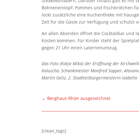
Steakliebhabern. Darüber hinaus gibt es mit 
Bohneneintopf, Pommes und Fischbrötchen fü
lockt zusätzliche eine Kuchentheke mit hausg
Zelt für die Gäste zur Verfügung und schützt 
An allen Abenden öffnet die Cocktailbar und l
Kosten kommen. Für Kinder steht der Spielplat
gegen 21 Uhr einen Laternenumzug.
Das Foto (Katja Mika) der Eröffnung der Kirchweih
Kaluscha, Schankmeister Manfred Sapper, Alexand
Martin Geitz, 2. Stadtteilbürgermeisterin Isabella
←
Berghaus Rhön ausgezeichnet
[clean_tags]