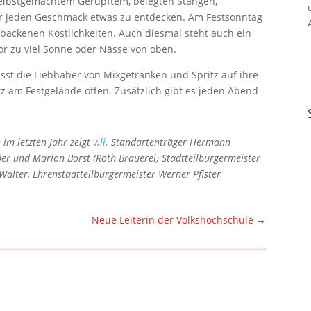
selbstgemachtem Gerupftem, belegten Stangen,
r jeden Geschmack etwas zu entdecken. Am Festsonntag
ebackenen Köstlichkeiten. Auch diesmal steht auch ein
vor zu viel Sonne oder Nässe von oben.
ässt die Liebhaber von Mixgetränken und Spritz auf ihre
z am Festgelände offen. Zusätzlich gibt es jeden Abend
 im letzten Jahr zeigt
v.li
. Standartenträger Hermann
er und Marion Borst (Roth Brauerei) Stadtteilbürgermeister
 Walter, Ehrenstadtteilbürgermeister Werner Pfister
Neue Leiterin der Volkshochschule
→