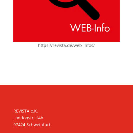
https://revista.de/web-infos/
KONTAKT
REVISTA e.K.
Londonstr. 14b
97424 Schweinfurt