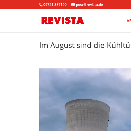
09721 387190
post@revista.de
A
Im August sind die Kühl