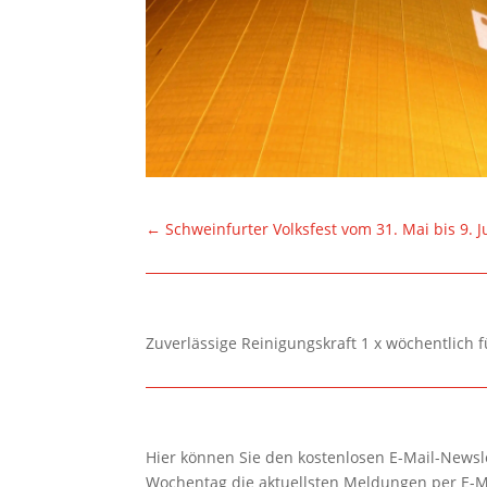
←
Schweinfurter Volksfest vom 31. Mai bis 9. J
Zuverlässige Reinigungskraft 1 x wöchentlich 
Hier können Sie den kostenlosen E-Mail-Newsle
Wochentag die aktuellsten Meldungen per E-M