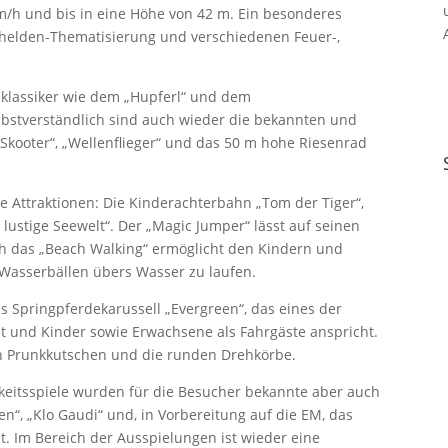
m/h und bis in eine Höhe von 42 m. Ein besonderes
perhelden-Thematisierung und verschiedenen Feuer-,
sklassiker wie dem „Hupferl“ und dem
lbstverständlich sind auch wieder die bekannten und
Skooter“, „Wellenflieger“ und das 50 m hohe Riesenrad
e Attraktionen: Die Kinderachterbahn „Tom der Tiger“,
lustige Seewelt“. Der „Magic Jumper“ lässt auf seinen
h das „Beach Walking“ ermöglicht den Kindern und
 Wasserbällen übers Wasser zu laufen.
as Springpferdekarussell „Evergreen“, das eines der
st und Kinder sowie Erwachsene als Fahrgäste anspricht.
n Prunkkutschen und die runden Drehkörbe.
hkeitsspiele wurden für die Besucher bekannte aber auch
n“, „Klo Gaudi“ und, in Vorbereitung auf die EM, das
. Im Bereich der Ausspielungen ist wieder eine