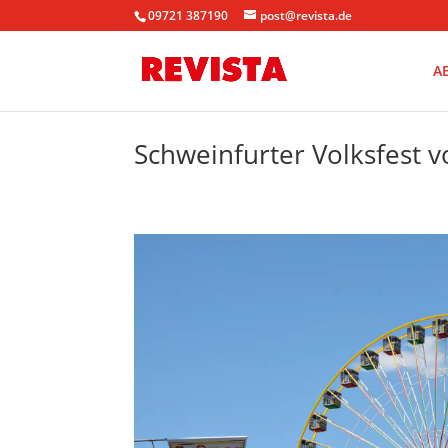
09721 387190
post@revista.de
A
Schweinfurter Volksfest vo