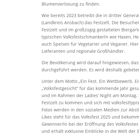
Blumenverlosung zu finden.
Wie bereits 2023 betreibt die in dritter Gener
(Landkreis Ansbach) das Festzelt. Die Besuch
Festzelt und im großzügig gestalteten Biergar
typischen Volksfestschmankerln wie Haxen, He
auch Speisen für Vegetarier und Veganer. Hierb
Lieferanten und regionale Großhändler.
Die Bevölkerung wird darauf hingewiesen, das
durchgeführt werden. Es wird deshalb gebeten
Unter dem Motto „Ein Fest. Ein Wettbewerb. Ei
„Volksfestgesicht“ für das kommende Jahr gesu
und im Rahmen der Ladies‘ Night am Montag, 3.
Festzelt zu kommen und sich mit volksfesttypis
Fotos werden in den sozialen Medien zur Abst
Likes steht für das Volksfest 2025 und bekomm
Gewinner/in bei der Eröffnung des Volksfestes
und erhält exklusive Einblicke in die Welt der 