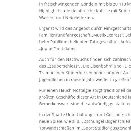
in freischwingenden Gondeln mit bis zu 110 k
Highlight ist die detailreiche Kulisse mit Su
Wasser- und Nebeleffekten.
Ergänzt wird das Angebot durch Fahrgeschäft
Familienrundfahrgeschäft „Musik-Express“. Se
beim Publikum beliebten Fahrgeschäfte „Auto-
„Jupiter“ mit dabei.
Auch für den Nachwuchs finden sich zahlreich
das „Zauberschloss“, „Die Eisenbahn“ und „Die 
Trampolinen Kinderherzen höher hüpfen. Auc
Jugendlichen in diesem Jahr wieder in großen
Für einen Hauch Nostalgie sorgt traditionell d
größten Geschäfte dieser Art in Deutschland i
Bemerkenswert sind die aufwändig gestaltete
In der Sparte Unterhaltungs- und Geschicklic
neue Spiele, wie z. B. „Dschungel Bogenschieße
Torwandschießen im „Sport Studio“ ausgewählt