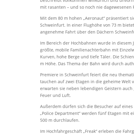
beschreibt vollkommen willkürlich und unvor
mit rasanten – und so noch nie dagewesenen 
Mit dem 80 m hohen „Aeronaut“ präsentiert sic
Schweinfurt. In einer Flughöhe von 73 m biete
angenehme Fahrt über den Dächern Schweinfur
Im Bereich der Hochbahnen wurde in diesem J
größte, mobile Familienachterbahn mit Einzelw
Kurven, hohe Berge und tiefe Täler. Die Schie
m Höhe. Das Thema der Bahn wird durch auth
Premiere in Schweinfurt feiert die neu themat
tauchen auf zwei Etagen in die geheime Welt 
erwarten sie neben lebendigen Geistern auch 
Feuer und Luft.
Außerdem dürfen sich die Besucher auf eines
„Police Department“ werden fünf Etagen mit 
500 m durchlaufen.
Im Hochfahrgeschäft „Freak“ erleben die Fahr