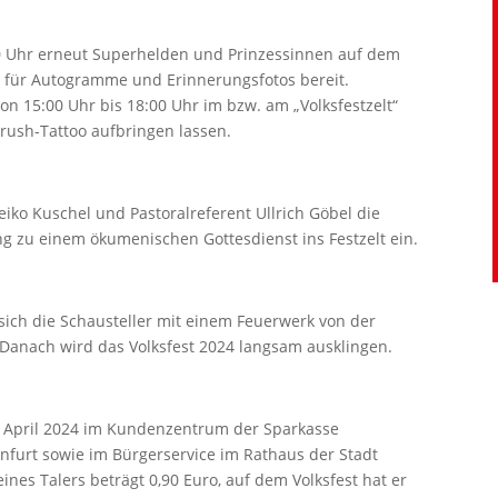
:00 Uhr erneut Superhelden und Prinzessinnen auf dem
n für Autogramme und Erinnerungsfotos bereit.
on 15:00 Uhr bis 18:00 Uhr im bzw. am „Volksfestzelt“
brush-Tattoo aufbringen lassen.
Heiko Kuschel und Pastoralreferent Ullrich Göbel die
ng zu einem ökumenischen Gottesdienst ins Festzelt ein.
 sich die Schausteller mit einem Feuerwerk von der
anach wird das Volksfest 2024 langsam ausklingen.
2. April 2024 im Kundenzentrum der Sparkasse
furt sowie im Bürgerservice im Rathaus der Stadt
nes Talers beträgt 0,90 Euro, auf dem Volksfest hat er