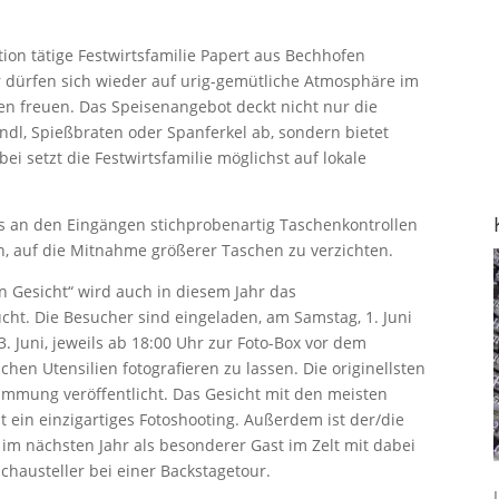
ation tätige Festwirtsfamilie Papert aus Bechhofen
er dürfen sich wieder auf urig-gemütliche Atmosphäre im
ten freuen. Das Speisenangebot deckt nicht nur die
ndl, Spießbraten oder Spanferkel ab, sondern bietet
ei setzt die Festwirtsfamilie möglichst auf lokale
s an den Eingängen stichprobenartig Taschenkontrollen
, auf die Mitnahme größerer Taschen zu verzichten.
n Gesicht“ wird auch in diesem Jahr das
cht. Die Besucher sind eingeladen, am Samstag, 1. Juni
 Juni, jeweils ab 18:00 Uhr zur Foto-Box vor dem
chen Utensilien fotografieren zu lassen. Die originellsten
immung veröffentlicht. Das Gesicht mit den meisten
t ein einzigartiges Fotoshooting. Außerdem ist der/die
 im nächsten Jahr als besonderer Gast im Zelt mit dabei
Schausteller bei einer Backstagetour.