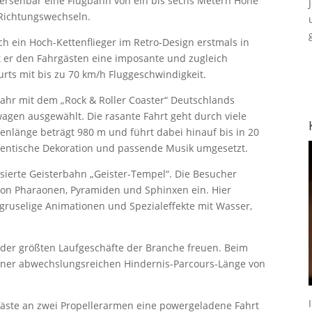
hersehbar eine Flugbahn von ein bis sechs Metern Höhe
Richtungswechseln.
h ein Hoch-Kettenflieger im Retro-Design erstmals in
t er den Fahrgästen eine imposante und zugleich
ts mit bis zu 70 km/h Fluggeschwindigkeit.
ahr mit dem „Rock & Roller Coaster“ Deutschlands
agen ausgewählt. Die rasante Fahrt geht durch viele
nenlänge beträgt 980 m und führt dabei hinauf bis in 20
entische Dekoration und passende Musik umgesetzt.
isierte Geisterbahn „Geister-Tempel“. Die Besucher
von Pharaonen, Pyramiden und Sphinxen ein. Hier
gruselige Animationen und Spezialeffekte mit Wasser,
 der größten Laufgeschäfte der Branche freuen. Beim
einer abwechslungsreichen Hindernis-Parcours-Länge von
gäste an zwei Propellerarmen eine powergeladene Fahrt