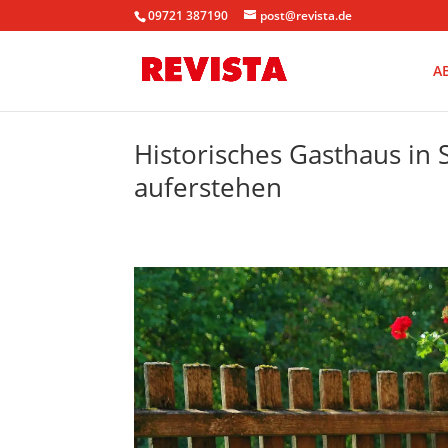
09721 387190
post@revista.de
A
Historisches Gasthaus in
auferstehen