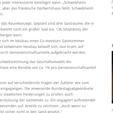
 jeder Interessierte beteiligen kann. „Schwebheim
r, aber das fränkische Dorfwirtshaus fehlt. Schwebheim
hn.
 das Raumkonzept. Geplant sind drei Gasträume, die in
 kommt noch ein großer Saal (ca. 136 Sitzplätze), der
rbergen kann.
n sich im Neubau eines Co-Investors Gästezimmer.
d teilweisem Neubau beläuft sich, laut Kram, auf
e durch Genossenschaftsanteile aufgebracht werden.
lichkeitsrechnung das Geschäftsmodell der
phase eine Rendite von ca. 1% pro Genossenschaftsanteil
sion auf verschiedenste Fragen der Zuhörer wie zum
ert eingegangen. Die anwesende Bundestagsabgeordnete
zu staatlichen Förderungen zu prüfen, auch
terstützung der Gemeinde zu. Ein engagiert auftretender
nwesenden auf, Anteile zu zeichnen: „Auch wenn zu
st sicher nicht in den Sand gesetzt.“