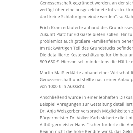
Genossenschaft gegründet werden, an der sich
verfügt über eine ausgezeichnete Infrastruktu
darf keine Schlafortgemeinde werden“, so Sta
Erich Kram erläuterte anhand des Grundrisses
Zukunft Platz für 60 Gäste bieten sollen. Hinzu
problemlos auch größere Familienfeiern behe
Im rückwärtigen Teil des Grundstücks befinde
Die detaillierte Kostenschätzung für Umbau un
809.650 €. Hiervon soll mindestens die Hälft
Martin Maiß erklärte anhand einer Wirtschaft
Genossenschaft und stellte nach einer Anlauf
von 1000 € in Aussicht.
Anschließend wurde in einer lebhaften Diskus
Beispiel Anregungen zur Gestaltung detailli
Dr. Anja Weisgerber versprach Möglichkeiten 
Bürgermeister Dr. Volker Karb sicherte die Un
Altbürgermeister Hans Fischer forderte die A
Beginn nicht die hohe Rendite winkt, das Geld i