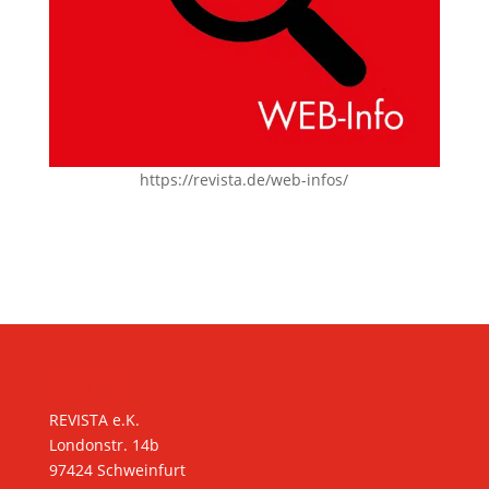
https://revista.de/web-infos/
KONTAKT
REVISTA e.K.
Londonstr. 14b
97424 Schweinfurt