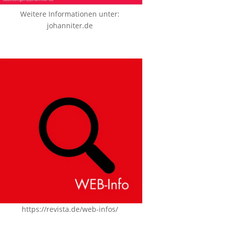
Weitere Informationen unter:
johanniter.de
https://revista.de/web-infos/