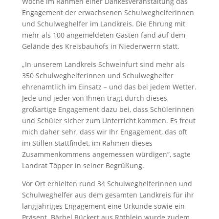
Woche im Rahmen einer Dankesveranstaltung das
Engagement der erwachsenen Schulweghelferinnen
und Schulweghelfer im Landkreis. Die Ehrung mit
mehr als 100 angemeldeten Gästen fand auf dem
Gelände des Kreisbauhofs in Niederwerrn statt.
„In unserem Landkreis Schweinfurt sind mehr als
350 Schulweghelferinnen und Schulweghelfer
ehrenamtlich im Einsatz – und das bei jedem Wetter.
Jede und jeder von Ihnen trägt durch dieses
großartige Engagement dazu bei, dass Schülerinnen
und Schüler sicher zum Unterricht kommen. Es freut
mich daher sehr, dass wir Ihr Engagement, das oft
im Stillen stattfindet, im Rahmen dieses
Zusammenkommens angemessen würdigen“, sagte
Landrat Töpper in seiner Begrüßung.
Vor Ort erhielten rund 34 Schulweghelferinnen und
Schulweghelfer aus dem gesamten Landkreis für ihr
langjähriges Engagement eine Urkunde sowie ein
Präsent. Bärbel Rückert aus Röthlein wurde zudem