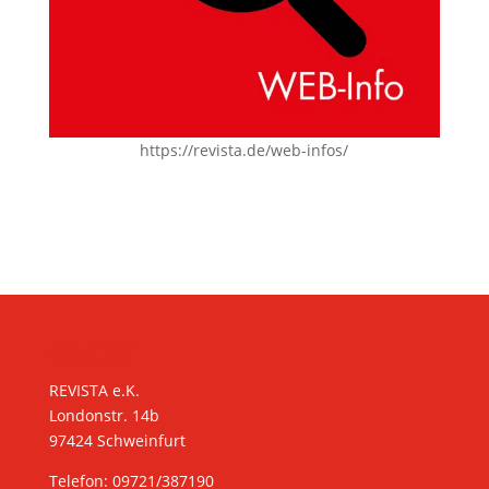
https://revista.de/web-infos/
KONTAKT
REVISTA e.K.
Londonstr. 14b
97424 Schweinfurt
Telefon: 09721/387190