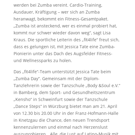
werden bei Zumba vereint. Cardio-Training,
Ausdauer, Kräftigung – wer sich an Zumba
heranwagt, bekommt ein Fitness-Gesamtpaket.
„Zumba ist ansteckend, wer es einmal probiert hat,
kommt nur schwer wieder davon weg“, sagt Lisa
Kraus. Die sportliche Leiterin des „fit4life“ freut sich,
dass es gelungen ist, mit Jessica Tate eine Zumba-
Pionierin unter das Dach des Augsfelder Fitness-
und Wellnessparks zu holen.
Das „fit4life“-Team unterstützt Jessica Tate beim
„Zumba Day“. Gemeinsam mit der Diplom-
Tanzlehrerin sowie der Tanzschule „Body &Soul e.V.“
in Bamberg, dem Sport- und Gesundheitszentrum
„Kensho“ in Schweinfurt sowie der Tanzschule
„Dance Steps“ in Würzburg bietet man am 21. April
von 12.30 bis 20.00 Uhr in der Franz-Hofmann-Halle
in Knetzgau die Chance, den neuen Trendsport
kennenzulernen und einmal nach Herzenslust
auszuprobieren. „Alle, die Lust auf Latino-Musik mit