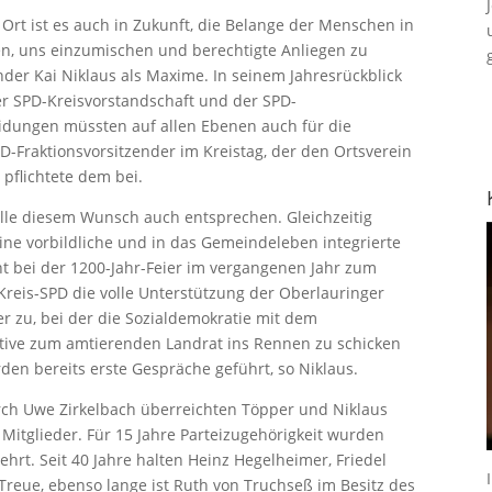
 Ort ist es auch in Zukunft, die Belange der Menschen in
en, uns einzumischen und berechtigte Anliegen zu
nder Kai Niklaus als Maxime. In seinem Jahresrückblick
er SPD-Kreisvorstandschaft und der SPD-
eidungen müssten auf allen Ebenen auch für die
PD-Fraktionsvorsitzender im Kreistag, der den Ortsverein
pflichtete dem bei.
lle diesem Wunsch auch entsprechen. Gleichzeitig
eine vorbildliche und in das Gemeindeleben integrierte
t bei der 1200-Jahr-Feier im vergangenen Jahr zum
Kreis-SPD die volle Unterstützung der Oberlauringer
 zu, bei der die Sozialdemokratie mit dem
ative zum amtierenden Landrat ins Rennen zu schicken
en bereits erste Gespräche geführt, so Niklaus.
ch Uwe Zirkelbach überreichten Töpper und Niklaus
itglieder. Für 15 Jahre Parteizugehörigkeit wurden
hrt. Seit 40 Jahre halten Heinz Hegelheimer, Friedel
 Treue, ebenso lange ist Ruth von Truchseß im Besitz des