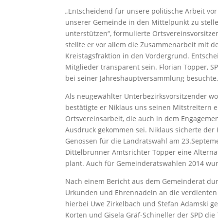
„Entscheidend für unsere politische Arbeit vor
unserer Gemeinde in den Mittelpunkt zu stell
unterstützen“, formulierte Ortsvereinsvorsitze
stellte er vor allem die Zusammenarbeit mit d
Kreistagsfraktion in den Vordergrund. Entsch
Mitglieder transparent sein. Florian Töpper, S
bei seiner Jahreshauptversammlung besuchte, 
Als neugewählter Unterbezirksvorsitzender wo
bestätigte er Niklaus uns seinen Mitstreitern 
Ortsvereinsarbeit, die auch in dem Engagemen
Ausdruck gekommen sei. Niklaus sicherte der 
Genossen für die Landratswahl am 23.Septemer
Dittelbrunner Amtsrichter Töpper eine Altern
plant. Auch für Gemeinderatswahlen 2014 wurd
Nach einem Bericht aus dem Gemeinderat dur
Urkunden und Ehrennadeln an die verdienten M
hierbei Uwe Zirkelbach und Stefan Adamski gee
Korten und Gisela Gräf-Schineller der SPD die