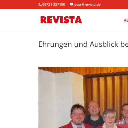
09721 387190
post@revista.de
A
Ehrungen und Ausblick b