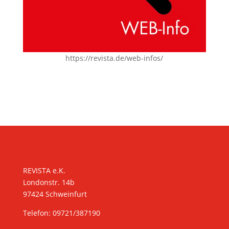
https://revista.de/web-infos/
KONTAKT
REVISTA e.K.
Londonstr. 14b
97424 Schweinfurt
Telefon: 09721/387190