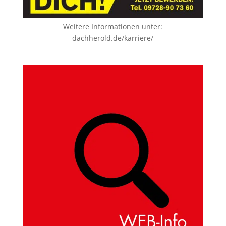
Weitere Informationen unter:
dachherold.de/karriere/