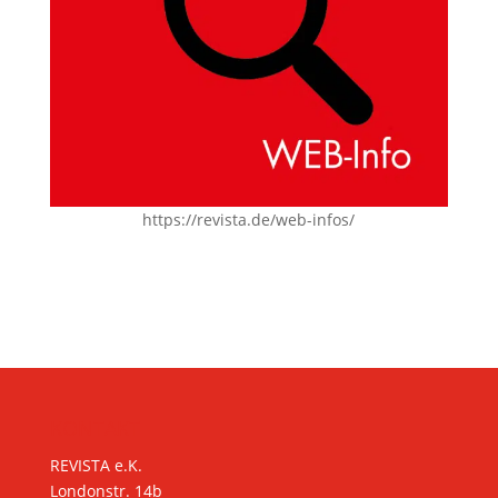
https://revista.de/web-infos/
KONTAKT
REVISTA e.K.
Londonstr. 14b