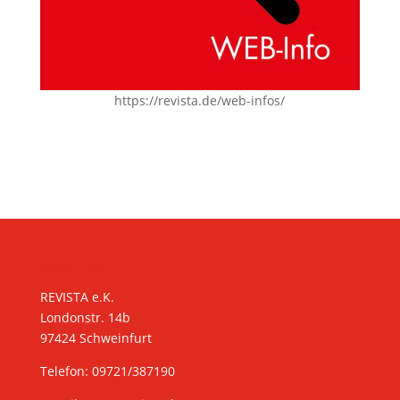
https://revista.de/web-infos/
KONTAKT
REVISTA e.K.
Londonstr. 14b
97424 Schweinfurt
Telefon: 09721/387190