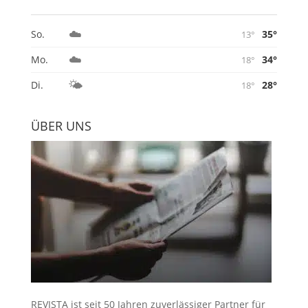
☁️
35°
So.
13°
☁️
34°
Mo.
18°
🌤️
28°
Di.
18°
ÜBER UNS
REVISTA ist seit 50 Jahren zuverlässiger Partner für