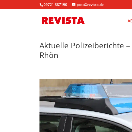
09721 387190
post@revista.de
A
Aktuelle Polizeiberichte 
Rhön