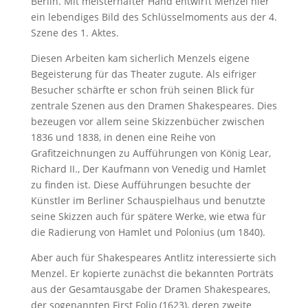
Berlin. Mit meisterhafter Hand entwirft Menzel hier
ein lebendiges Bild des Schlüsselmoments aus der 4.
Szene des 1. Aktes.
Diesen Arbeiten kam sicherlich Menzels eigene
Begeisterung für das Theater zugute. Als eifriger
Besucher schärfte er schon früh seinen Blick für
zentrale Szenen aus den Dramen Shakespeares. Dies
bezeugen vor allem seine Skizzenbücher zwischen
1836 und 1838, in denen eine Reihe von
Grafitzeichnungen zu Aufführungen von König Lear,
Richard II., Der Kaufmann von Venedig und Hamlet
zu finden ist. Diese Aufführungen besuchte der
Künstler im Berliner Schauspielhaus und benutzte
seine Skizzen auch für spätere Werke, wie etwa für
die Radierung von Hamlet und Polonius (um 1840).
Aber auch für Shakespeares Antlitz interessierte sich
Menzel. Er kopierte zunächst die bekannten Porträts
aus der Gesamtausgabe der Dramen Shakespeares,
der sogenannten First Folio (1623), deren zweite