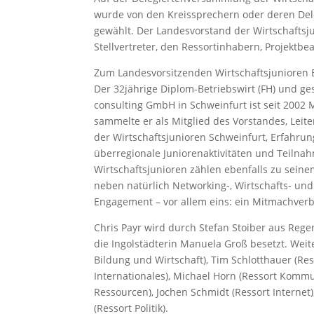
wurde von den Kreissprechern oder deren Del
gewählt. Der Landesvorstand der Wirtschaftsj
Stellvertreter, den Ressortinhabern, Projektb
Zum Landesvorsitzenden Wirtschaftsjunioren 
Der 32jährige Diplom-Betriebswirt (FH) und ge
consulting GmbH in Schweinfurt ist seit 2002 M
sammelte er als Mitglied des Vorstandes, Leit
der Wirtschaftsjunioren Schweinfurt, Erfahrun
überregionale Juniorenaktivitäten und Teiln
Wirtschaftsjunioren zählen ebenfalls zu seine
neben natürlich Networking-, Wirtschafts- und
Engagement – vor allem eins: ein Mitmachverba
Chris Payr wird durch Stefan Stoiber aus Rege
die Ingolstädterin Manuela Groß besetzt. Weit
Bildung und Wirtschaft), Tim Schlotthauer (Re
Internationales), Michael Horn (Ressort Kommu
Ressourcen), Jochen Schmidt (Ressort Internet
(Ressort Politik).