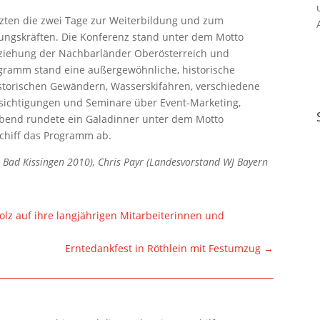
tzten die zwei Tage zur Weiterbildung und zum
ngskräften. Die Konferenz stand unter dem Motto
eziehung der Nachbarländer Oberösterreich und
gramm stand eine außergewöhnliche, historische
istorischen Gewändern, Wasserskifahren, verschiedene
esichtigungen und Seminare über Event-Marketing,
bend rundete ein Galadinner unter dem Motto
schiff das Programm ab.
WJ Bad Kissingen 2010), Chris Payr (Landesvorstand WJ Bayern
tolz auf ihre langjährigen Mitarbeiterinnen und
Erntedankfest in Röthlein mit Festumzug
→