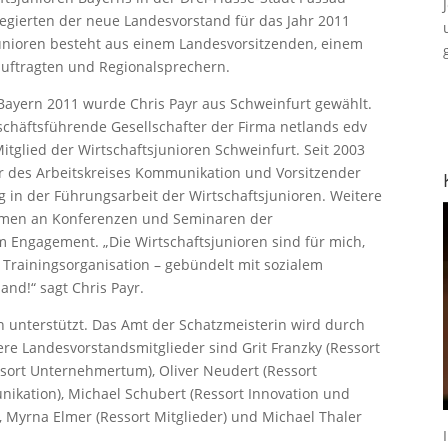
egierten der neue Landesvorstand für das Jahr 2011
unioren besteht aus einem Landesvorsitzenden, einem
eauftragten und Regionalsprechern.
Bayern 2011 wurde Chris Payr aus Schweinfurt gewählt.
schäftsführende Gesellschafter der Firma netlands edv
itglied der Wirtschaftsjunioren Schweinfurt. Seit 2003
er des Arbeitskreises Kommunikation und Vorsitzender
g in der Führungsarbeit der Wirtschaftsjunioren. Weitere
ahmen an Konferenzen und Seminaren der
m Engagement. „Die Wirtschaftsjunioren sind für mich,
 Trainingsorganisation – gebündelt mit sozialem
nd!“ sagt Chris Payr.
n unterstützt. Das Amt der Schatzmeisterin wird durch
ere Landesvorstandsmitglieder sind Grit Franzky (Ressort
ssort Unternehmertum), Oliver Neudert (Ressort
nikation), Michael Schubert (Ressort Innovation und
), Myrna Elmer (Ressort Mitglieder) und Michael Thaler