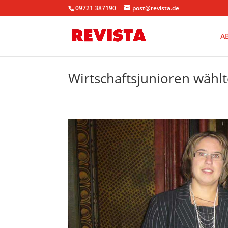
09721 387190
post@revista.de
A
Wirtschaftsjunioren wäh