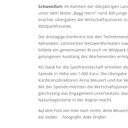
Schweinfurt:
Im Rahmen der diesjährigen Land
unter dem Motto „Bagg mers!“ rund 400 jung
brachte, übergaben die Wirtschaftsjunioren S
Wildparkfreunde.
Die dreitägige Konferenz bot den Teilnehmen
Aktivitäten, zahlreichen Netzwerkformaten so
bildete ein gemeinsamer Brunch im Wildpark 
gelungenen Ausklang des Wochenendes ermög
Als Dank für die Gastfreundschaft erhielten d
Spende in Höhe von 1.000 Euro. Die Übergabe
Konferenzdirektoren Anna Meusert und Kai Ve
Mit der Spende möchten die Wirtschaftsjunio
gleichzeitig das Engagement unterstützen, da
Naturbegeisterte in der Region macht.
Auf dem Foto von links nach rechts: Anna Meusert,
Kai Vedder Fotografin: Anke Dreßler