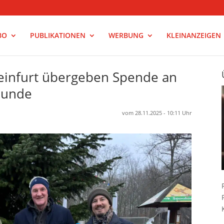
BO
PUBLIKATIONEN
WERBUNG
KLEINANZEIGEN
weinfurt übergeben Spende an
eunde
vom 28.11.2025 - 10:11 Uhr