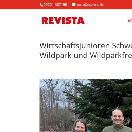
09721 387190
post@revista.de
A
Wirtschaftsjunioren Sch
Wildpark und Wildparkfr