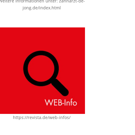
Weitere Informationen unter:
zahnarzt-de-
jong.de/index.html
https://revista.de/web-infos/