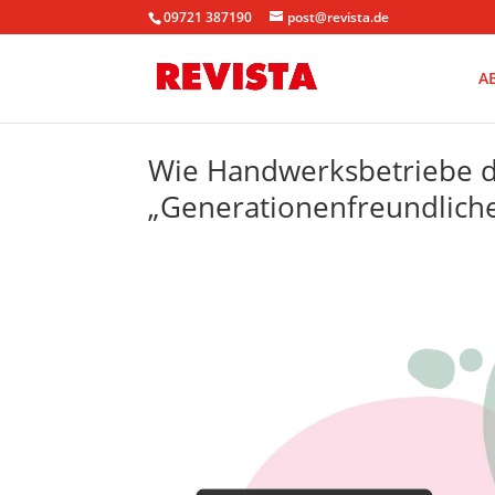
09721 387190
post@revista.de
A
Wie Handwerksbetriebe 
„Generationenfreundliche