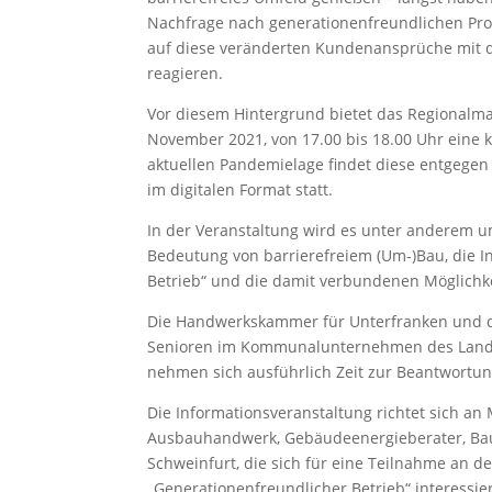
Nachfrage nach generationenfreundlichen Prod
auf diese veränderten Kundenansprüche mit q
reagieren.
Vor diesem Hintergrund bietet das Regionalm
November 2021, von 17.00 bis 18.00 Uhr eine 
aktuellen Pandemielage findet diese entgegen
im digitalen Format statt.
In der Veranstaltung wird es unter anderem 
Bedeutung von barrierefreiem (Um-)Bau, die In
Betrieb“ und die damit verbundenen Möglichk
Die Handwerkskammer für Unterfranken und de
Senioren im Kommunalunternehmen des Landk
nehmen sich ausführlich Zeit zur Beantwortun
Die Informationsveranstaltung richtet sich a
Ausbauhandwerk, Gebäudeenergieberater, Bau
Schweinfurt, die sich für eine Teilnahme an 
„Generationenfreundlicher Betrieb“ interessie