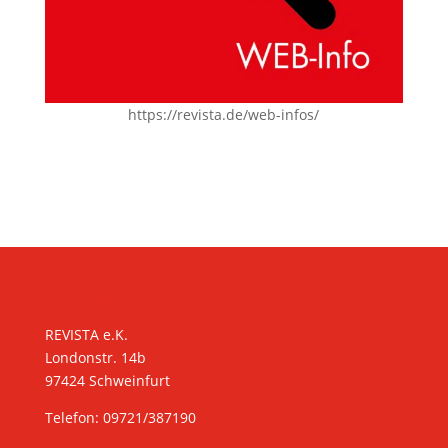
https://revista.de/web-infos/
KONTAKT
REVISTA e.K.
Londonstr. 14b
97424 Schweinfurt
Telefon: 09721/387190