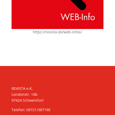
https://revista.de/web-infos/
KONTAKT
REVISTA e.K.
Londonstr. 14b
97424 Schweinfurt
Telefon: 09721/387190