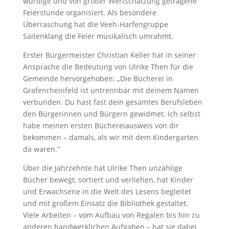
würdige und von großer Wertschätzung getragene
Feierstunde organisiert. Als besondere
Überraschung hat die Veeh-Harfengruppe
Saitenklang die Feier musikalisch umrahmt.
Erster Bürgermeister Christian Keller hat in seiner
Ansprache die Bedeutung von Ulrike Then für die
Gemeinde hervorgehoben: „Die Bücherei in
Grafenrheinfeld ist untrennbar mit deinem Namen
verbunden. Du hast fast dein gesamtes Berufsleben
den Bürgerinnen und Bürgern gewidmet. Ich selbst
habe meinen ersten Büchereiausweis von dir
bekommen – damals, als wir mit dem Kindergarten
da waren.“
Über die Jahrzehnte hat Ulrike Then unzählige
Bücher bewegt, sortiert und verliehen, hat Kinder
und Erwachsene in die Welt des Lesens begleitet
und mit großem Einsatz die Bibliothek gestaltet.
Viele Arbeiten – vom Aufbau von Regalen bis hin zu
anderen handwerklichen Aufgaben – hat sie dabei