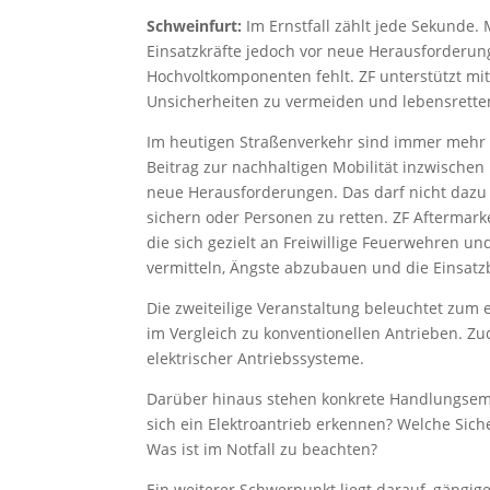
Schweinfurt:
Im Ernstfall zählt jede Sekunde. 
Einsatzkräfte jedoch vor neue Herausforderun
Hochvoltkomponenten fehlt. ZF unterstützt mi
Unsicherheiten zu vermeiden und lebensrette
Im heutigen Straßenverkehr sind immer mehr 
Beitrag zur nachhaltigen Mobilität inzwischen u
neue Herausforderungen. Das darf nicht dazu f
sichern oder Personen zu retten. ZF Aftermarke
die sich gezielt an Freiwillige Feuerwehren und
vermitteln, Ängste abzubauen und die Einsatz
Die zweiteilige Veranstaltung beleuchtet zum
im Vergleich zu konventionellen Antrieben. Zu
elektrischer Antriebssysteme.
Darüber hinaus stehen konkrete Handlungsemp
sich ein Elektroantrieb erkennen? Welche Sic
Was ist im Notfall zu beachten?
Ein weiterer Schwerpunkt liegt darauf, gängig