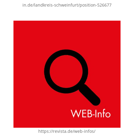
in.de/landkreis-schweinfurt/position-526677
https://revista.de/web-infos/