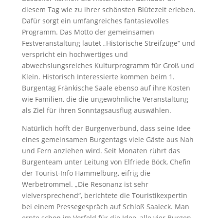
diesem Tag wie zu ihrer schönsten Blütezeit erleben.
Dafür sorgt ein umfangreiches fantasievolles
Programm. Das Motto der gemeinsamen
Festveranstaltung lautet „Historische Streifzüge“ und
verspricht ein hochwertiges und
abwechslungsreiches Kulturprogramm für Groß und
Klein. Historisch Interessierte kommen beim 1.
Burgentag Fränkische Saale ebenso auf ihre Kosten
wie Familien, die die ungewöhnliche Veranstaltung
als Ziel für ihren Sonntagsausflug auswählen.
Natürlich hofft der Burgenverbund, dass seine Idee
eines gemeinsamen Burgentags viele Gäste aus Nah
und Fern anziehen wird. Seit Monaten rührt das
Burgenteam unter Leitung von Elfriede Böck, Chefin
der Tourist-Info Hammelburg, eifrig die
Werbetrommel. „Die Resonanz ist sehr
vielversprechend“, berichtete die Touristikexpertin
bei einem Pressegespräch auf Schloß Saaleck. Man
ernte schon im Vorfeld für die Idee, alle vier Burgen