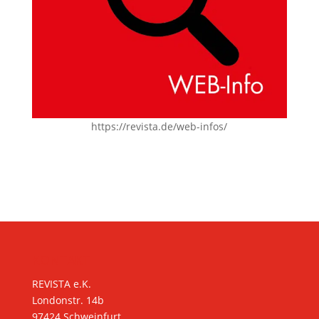
https://revista.de/web-infos/
KONTAKT
REVISTA e.K.
Londonstr. 14b
97424 Schweinfurt