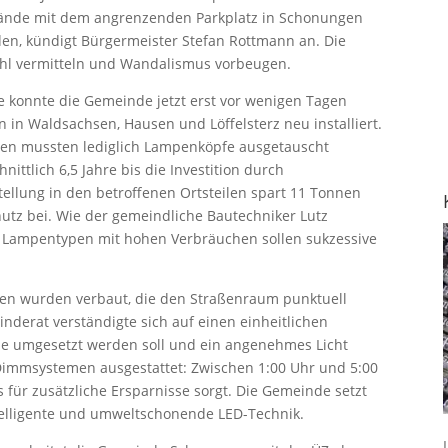
lände mit dem angrenzenden Parkplatz in Schonungen
en, kündigt Bürgermeister Stefan Rottmann an. Die
ühl vermitteln und Wandalismus vorbeugen.
 konnte die Gemeinde jetzt erst vor wenigen Tagen
in Waldsachsen, Hausen und Löffelsterz neu installiert.
en mussten lediglich Lampenköpfe ausgetauscht
ittlich 6,5 Jahre bis die Investition durch
stellung in den betroffenen Ortsteilen spart 11 Tonnen
hutz bei. Wie der gemeindliche Bautechniker Lutz
an: Lampentypen mit hohen Verbräuchen sollen sukzessive
en wurden verbaut, die den Straßenraum punktuell
inderat verständigte sich auf einen einheitlichen
e umgesetzt werden soll und ein angenehmes Licht
n Dimmsystemen ausgestattet: Zwischen 1:00 Uhr und 5:00
 für zusätzliche Ersparnisse sorgt. Die Gemeinde setzt
ntelligente und umweltschonende LED-Technik.