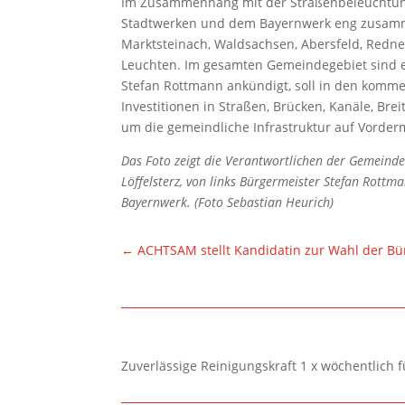
Im Zusammenhang mit der Straßenbeleuchtung
Stadtwerken und dem Bayernwerk eng zusamme
Marktsteinach, Waldsachsen, Abersfeld, Redne
Leuchten. Im gesamten Gemeindegebiet sind e
Stefan Rottmann ankündigt, soll in den komm
Investitionen in Straßen, Brücken, Kanäle, Bre
um die gemeindliche Infrastruktur auf Vorder
Das Foto zeigt die Verantwortlichen der Gemeinde
Löffelsterz, von links Bürgermeister Stefan Rott
Bayernwerk. (Foto Sebastian Heurich)
←
ACHTSAM stellt Kandidatin zur Wahl der Bü
Zuverlässige Reinigungskraft 1 x wöchentlich 