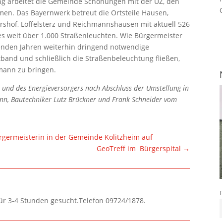
 arbeitet die Gemeinde Schonungen mit der ÜZ, den
n. Das Bayernwerk betreut die Ortsteile Hausen,
rshof, Löffelsterz und Reichmannshausen mit aktuell 526
s weit über 1.000 Straßenleuchten. Wie Bürgermeister
enden Jahren weiterhin dringend notwendige
itband und schließlich die Straßenbeleuchtung fließen,
mann zu bringen.
 und des Energieversorgers nach Abschluss der Umstellung in
mann, Bautechniker Lutz Brückner und Frank Schneider vom
rgermeisterin in der Gemeinde Kolitzheim auf
GeoTreff im Bürgerspital
→
für 3-4 Stunden gesucht.Telefon 09724/1878.