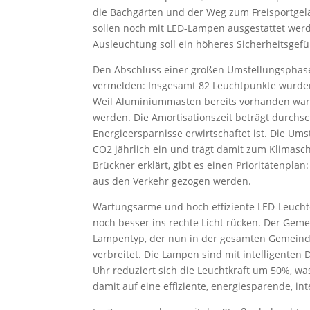
die Bachgärten und der Weg zum Freisportge
sollen noch mit LED-Lampen ausgestattet werd
Ausleuchtung soll ein höheres Sicherheitsgef
Den Abschluss einer großen Umstellungsphase
vermelden: Insgesamt 82 Leuchtpunkte wurden 
Weil Aluminiummasten bereits vorhanden war
werden. Die Amortisationszeit beträgt durchschn
Energieersparnisse erwirtschaftet ist. Die Um
CO2 jährlich ein und trägt damit zum Klimasc
Brückner erklärt, gibt es einen Prioritätenpl
aus den Verkehr gezogen werden.
Wartungsarme und hoch effiziente LED-Leucht
noch besser ins rechte Licht rücken. Der Geme
Lampentyp, der nun in der gesamten Gemeind
verbreitet. Die Lampen sind mit intelligente
Uhr reduziert sich die Leuchtkraft um 50%, was
damit auf eine effiziente, energiesparende, i