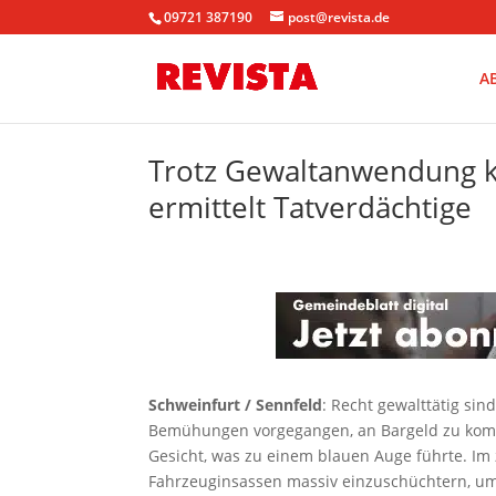
09721 387190
post@revista.de
A
Trotz Gewaltanwendung ke
ermittelt Tatverdächtige
Schweinfurt / Sennfeld
: Recht gewalttätig si
Bemühungen vorgegangen, an Bargeld zu komme
Gesicht, was zu einem blauen Auge führte. Im 
Fahrzeuginsassen massiv einzuschüchtern, u