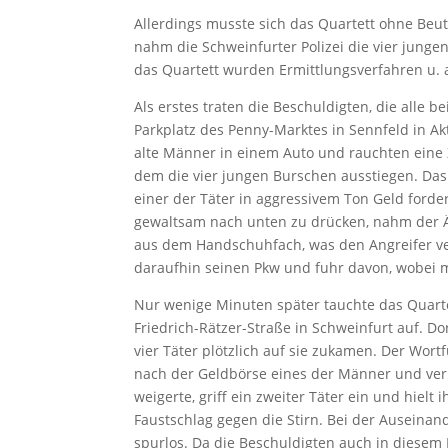
Allerdings musste sich das Quartett ohne B
nahm die Schweinfurter Polizei die vier jungen
das Quartett wurden Ermittlungsverfahren u. 
Als erstes traten die Beschuldigten, die alle 
Parkplatz des Penny-Marktes in Sennfeld in Ak
alte Männer in einem Auto und rauchten eine Zi
dem die vier jungen Burschen ausstiegen. Das
einer der Täter in aggressivem Ton Geld fordert
gewaltsam nach unten zu drücken, nahm der Ä
aus dem Handschuhfach, was den Angreifer ver
daraufhin seinen Pkw und fuhr davon, wobei 
Nur wenige Minuten später tauchte das Quart
Friedrich-Rätzer-Straße in Schweinfurt auf. Do
vier Täter plötzlich auf sie zukamen. Der Wort
nach der Geldbörse eines der Männer und verl
weigerte, griff ein zweiter Täter ein und hielt
Faustschlag gegen die Stirn. Bei der Auseinan
spurlos. Da die Beschuldigten auch in diesem 