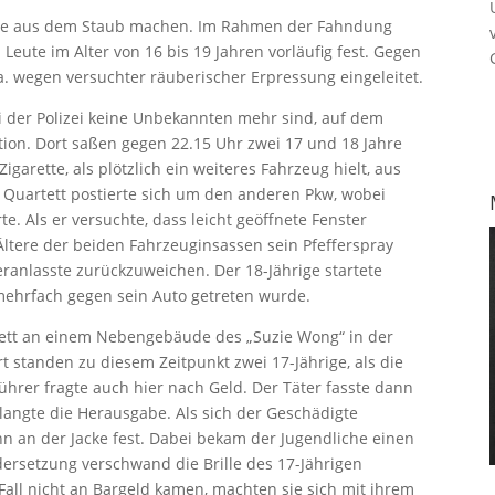
eute aus dem Staub machen. Im Rahmen der Fahndung
 Leute im Alter von 16 bis 19 Jahren vorläufig fest. Gegen
a. wegen versuchter räuberischer Erpressung eingeleitet.
bei der Polizei keine Unbekannten mehr sind, auf dem
tion. Dort saßen gegen 22.15 Uhr zwei 17 und 18 Jahre
garette, als plötzlich ein weiteres Fahrzeug hielt, aus
 Quartett postierte sich um den anderen Pkw, wobei
e. Als er versuchte, dass leicht geöffnete Fenster
ltere der beiden Fahrzeuginsassen sein Pfefferspray
anlasste zurückzuweichen. Der 18-Jährige startete
mehrfach gegen sein Auto getreten wurde.
ett an einem Nebengebäude des „Suzie Wong“ in der
rt standen zu diesem Zeitpunkt zwei 17-Jährige, als die
führer fragte auch hier nach Geld. Der Täter fasste dann
angte die Herausgabe. Als sich der Geschädigte
 ihn an der Jacke fest. Dabei bekam der Jugendliche einen
dersetzung verschwand die Brille des 17-Jährigen
Fall nicht an Bargeld kamen, machten sie sich mit ihrem