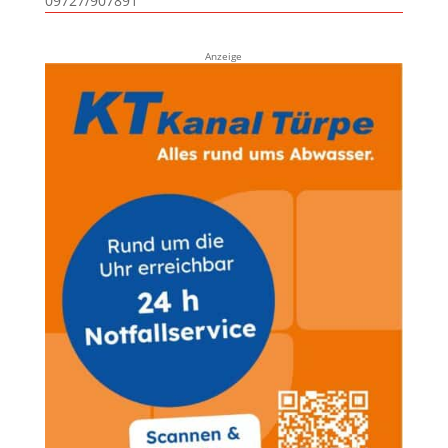
09727/907891
Anzeige