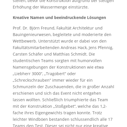
stellen, bevor die Konstruktion aufgrund der stetigen
Erhöhung der Wassermenge einstürzte.
Kreative Namen und beeindruckende Lösungen
Prof. Dr. Björn Freund, Fakultät Architektur und
Bauingenieurwesen, begleitete und moderierte den
Wettbewerb. Unterstützt wurde er dabei von den
Fakultätsmitarbeitenden Andreas Hack, Jens Pfennig,
Carsten Schäfer und Matthias Schmidt. Die
studentischen Teams sorgten mit humorvollen
Namensgebungen der Konstruktionen wie etwa
„Liebherr 3000“, „Tragobert“ oder
„Schreckschrauben“ immer wieder für ein
Schmunzeln der Zuschauenden, die in großer Anzahl
erschienen und sich das Event nicht entgehen
lassen wollten. Schließlich triumphierte das Team
mit der Konstruktion „Stoßgebet“, welche das 1,2-
fache ihres Eigengewichts tragen konnte. Trotz
leichter Windböen bestanden schlussendlich alle 17
Teams den Test. Dieser sei nicht nur eine kreative