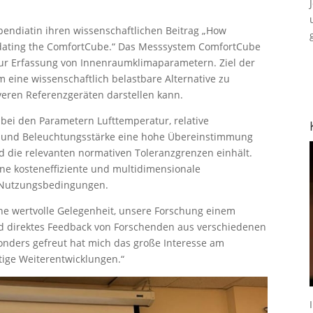
.
pendiatin ihren wissenschaftlichen Beitrag „How
lidating the ComfortCube.“ Das Messsystem ComfortCube
 zur Erfassung von Innenraumklimaparametern. Ziel der
m eine wissenschaftlich belastbare Alternative zu
iveren Referenzgeräten darstellen kann.
bei den Parametern Lufttemperatur, relative
n und Beleuchtungsstärke eine hohe Übereinstimmung
d die relevanten normativen Toleranzgrenzen einhält.
ine kosteneffiziente und multidimensionale
n Nutzungsbedingungen.
ne wertvolle Gelegenheit, unsere Forschung einem
nd direktes Feedback von Forschenden aus verschiedenen
esonders gefreut hat mich das große Interesse am
tige Weiterentwicklungen.“