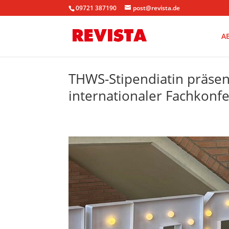
09721 387190
post@revista.de
A
THWS-Stipendiatin präsen
internationaler Fachkonfe