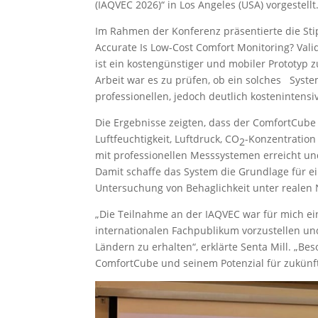
(IAQVEC 2026)“ in Los Angeles (USA) vorgestellt
Im Rahmen der Konferenz präsentierte die Sti
Accurate Is Low-Cost Comfort Monitoring? Va
ist ein kostengünstiger und mobiler Prototyp
Arbeit war es zu prüfen, ob ein solches Syste
professionellen, jedoch deutlich kostenintens
Die Ergebnisse zeigten, dass der ComfortCube 
Luftfeuchtigkeit, Luftdruck, CO
-Konzentratio
2
mit professionellen Messsystemen erreicht un
Damit schaffe das System die Grundlage für e
Untersuchung von Behaglichkeit unter reale
„Die Teilnahme an der IAQVEC war für mich ei
internationalen Fachpublikum vorzustellen u
Ländern zu erhalten“, erklärte Senta Mill. „B
ComfortCube und seinem Potenzial für zukünf