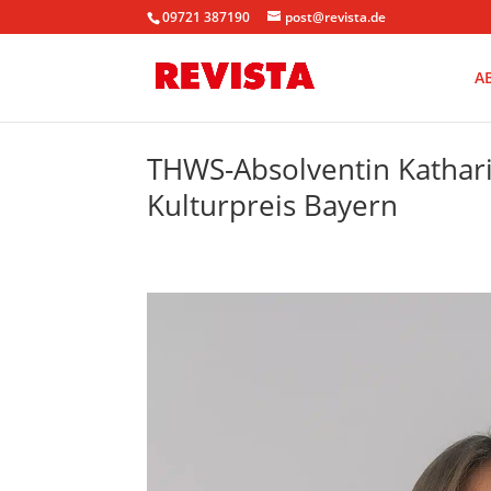
09721 387190
post@revista.de
A
THWS-Absolventin Kathari
Kulturpreis Bayern