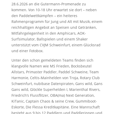
28.6.2026 an die Gutermann-Promenade zu
kommen. Von 10-18 Uhr erwartet sie dort – neben
den Paddelwettkämpfen – ein heiteres
Rahmenprogramm für Jung und Alt mit Musik, einem
reichhaltigen Angebot an Speisen und Getränken,
Mitfahrgelegenheit in den Amphicars, AOK-
Surfsimulator, Ballspielen und einem Shaker
unterstützt vom CVJM Schweinfurt, einem Glücksrad
und einer Fotobox.
Unter den schon gemeldeten Teams finden sich
klangvolle Namen wie MS Frieden, Bocksbeutel
Allstars, Primaster Paddler, Paddel Schweine, Team
Harmonie, Celtis-Mainhelden von Troja, Rotary Club
Schweinfurt, nubibase Datenpiraten, Gans wild, Gans
Gans wild, Glöckle Superhelden I, Marienthal Rivers,
Friedrich’s Flussflitzer, OBA(ma) Next Generation,
KiTanic, Captain Chaos & seine Crew, Gummiboot-
Eskorte, Die Flessa Kreditkapitäne. Eine Mannschaft
besteht aus 9 bis 12 Paddlern und Paddlerinnen und