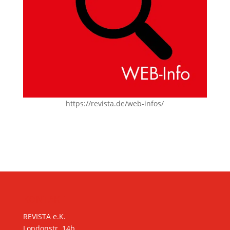
https://revista.de/web-infos/
KONTAKT
REVISTA e.K.
Londonstr. 14b