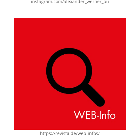
instagram.com/alexander_werner_bu
https://revista.de/web-infos/