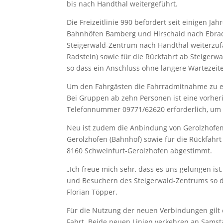
bis nach Handthal weitergeführt.
Die Freizeitlinie 990 befördert seit einigen J
Bahnhöfen Bamberg und Hirschaid nach Ebrach.
Steigerwald-Zentrum nach Handthal weiterzuf
Radstein) sowie für die Rückfahrt ab Steiger
so dass ein Anschluss ohne längere Wartezeite
Um den Fahrgästen die Fahrradmitnahme zu er
Bei Gruppen ab zehn Personen ist eine vorher
Telefonnummer 09771/62620 erforderlich, um
Neu ist zudem die Anbindung von Gerolzhofen 
Gerolzhofen (Bahnhof) sowie für die Rückfahr
8160 Schweinfurt-Gerolzhofen abgestimmt.
„Ich freue mich sehr, dass es uns gelungen is
und Besuchern des Steigerwald-Zentrums so di
Florian Töpper.
Für die Nutzung der neuen Verbindungen gilt 
Fahrt. Beide neuen Linien verkehren an Sams