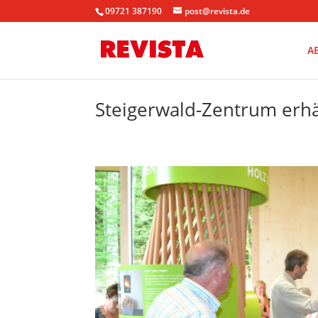
09721 387190
post@revista.de
A
Steigerwald-Zentrum erh