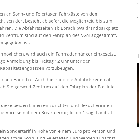
ahren an Sonn- und Feiertagen Fahrgäste von den
 Von dort besteht ab sofort die Möglichkeit, bis zum
ahren. Die Abfahrtszeiten ab Ebrach (Waldrandparkplatz
wald-Zentrum sind auf den Fahrplan des VGN abgestimmt,
n gegeben ist.
möglichen, wird auch ein Fahrradanhänger eingesetzt.
ige Anmeldung bis Freitag 12 Uhr unter der
 Kapazitätsengpässen vorzubeugen.
nach Handthal. Auch hier sind die Abfahrtszeiten ab
t ab Steigerwald-Zentrum auf den Fahrplan der Buslinie
t, diese beiden Linien einzurichten und Besucherinnen
e Anreise mit dem Bus zu ermöglichen“, sagt Landrat
ein Sondertarif in Höhe von einem Euro pro Person und
tagen sowie Sonn- und Feiertagen und werden zunächst