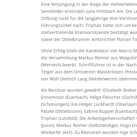
Eine Verjüngung in der Riege der stellvertete
Sennfelder Kreisrätin Julia Firmbach ein. Die 
Stiftung rückt für die langjährige Vize-Vorsit
Führungszirkel nach. Triphan hatte sich um ke
stellvertretende Kreisvorsitzende bestätigt 
sowie der Dittelbrunner Amtsrichter Florian T
Ohne Erfolg blieb die Kandidatur von Marco M
die Versammlung Markus Reimer aus Waigolsh
(Werneck) beerbt. Schriftführer ist in der Na
Telger aus dem Ortsverein Wasserlosen, Presse
von Wolf-Dietrich Lang (Niederwerrn) übernim
Als Beisitzer wurden gewählt: Elisabeth Biebe
Ennemoser (Euerbach), Helga Fleischer (Goch
(Schonungen), Kai-Holger Luckhardt (Oberlauri
Patzke (Dittelbrunn), Sabine Rüppel (Euerbach
Triphan (Lülsfeld). Die Arbeitsgemeinschaften 
(Jusos), Markus Reimer (Selbständige), Hugo E
Wiedorfer (AsF). Zu Revisoren wurden Inge S