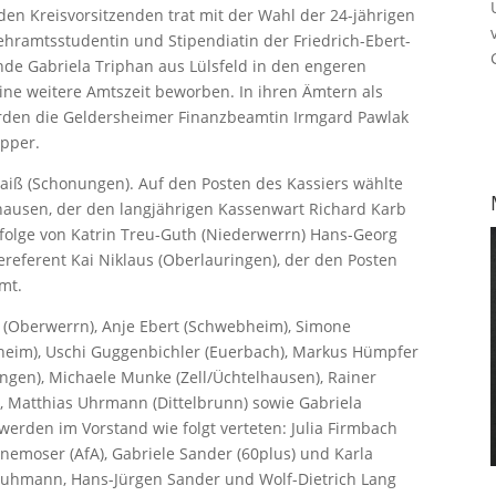
nden Kreisvorsitzenden trat mit der Wahl der 24-jährigen
Lehramtsstudentin und Stipendiatin der Friedrich-Ebert-
zende Gabriela Triphan aus Lülsfeld in den engeren
ine weitere Amtszeit beworben. In ihren Ämtern als
wurden die Geldersheimer Finanzbeamtin Irmgard Pawlak
öpper.
aiß (Schonungen). Auf den Posten des Kassiers wählte
ausen, der den langjährigen Kassenwart Richard Karb
chfolge von Katrin Treu-Guth (Niederwerrn) Hans-Georg
referent Kai Niklaus (Oberlauringen), der den Posten
mt.
r (Oberwerrn), Anje Ebert (Schwebheim), Simone
sheim), Uschi Guggenbichler (Euerbach), Markus Hümpfer
ngen), Michaele Munke (Zell/Üchtelhausen), Rainer
), Matthias Uhrmann (Dittelbrunn) sowie Gabriela
werden im Vorstand wie folgt verteten: Julia Firmbach
nnemoser (AfA), Gabriele Sander (60plus) und Karla
chuhmann, Hans-Jürgen Sander und Wolf-Dietrich Lang