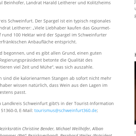
l Beinhofer, Landrat Harald Leitherer und Kolitzheims
is Schweinfurt. Der Spargel ist ein typisch regionales
ndrat Leitherer: „Viele Liebhaber kaufen das Gourmet-
 rund 100 Hektar wird der Spargel im Schweinfurter
rfränkischen Anbaufläche entspricht.
nd begonnen, und es gibt allen Grund, einen guten
 Regierungspräsident betonte die Qualität des
tieren viel Zeit und Mühe“, was sich auszahle.
 sind die kalorienarmen Stangen ab sofort nicht mehr
haber wissen natürlich, dass Wein aus den Lagen im
estens passt.
Landkreis Schweinfurt gibt’s in der Tourist-Information
 51360-0, E-Mail:
tourismus@schweinfurt360.de
;
 Bezirksrätin Christine Bender, Michael Weilhöfer, Alban
rghammer (BHG-Bezirksverband), Bernhard Weiler (Präsident