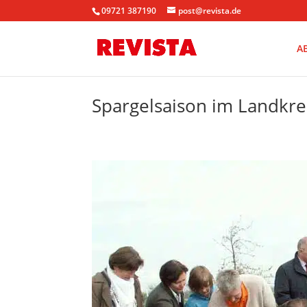
09721 387190
post@revista.de
A
Spargelsaison im Landkreis