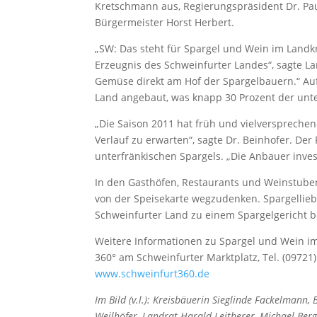
Kretschmann aus, Regierungspräsident Dr. Pau
Bürgermeister Horst Herbert.
„SW: Das steht für Spargel und Wein im Landkre
Erzeugnis des Schweinfurter Landes“, sagte La
Gemüse direkt am Hof der Spargelbauern.“ Auf
Land angebaut, was knapp 30 Prozent der unte
„Die Saison 2011 hat früh und vielverspreche
Verlauf zu erwarten“, sagte Dr. Beinhofer. Der
unterfränkischen Spargels. „Die Anbauer inves
In den Gasthöfen, Restaurants und Weinstuben
von der Speisekarte wegzudenken. Spargellieb
Schweinfurter Land zu einem Spargelgericht b
Weitere Informationen zu Spargel und Wein im 
360° am Schweinfurter Marktplatz, Tel. (09721)
www.schweinfurt360.de
Im Bild (v.l.): Kreisbäuerin Sieglinde Fackelmann,
Weilhöfer, Landrat Harald Leitherer, Michael Be