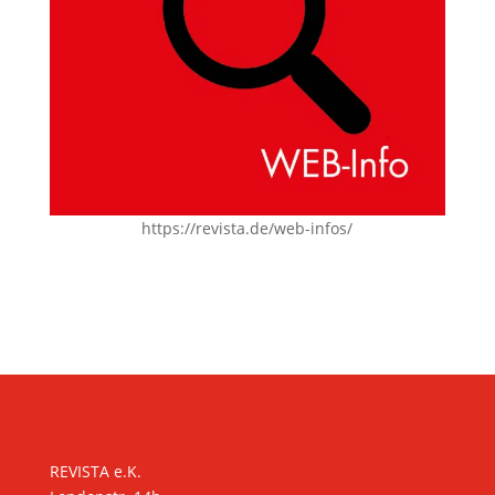
https://revista.de/web-infos/
KONTAKT
REVISTA e.K.