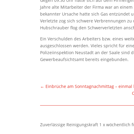
Gegen 09:30 Uhr hatte sich auf dem Firmengelä
Jahre alte Mitarbeiter der Firma war an einem
bekannter Ursache hatte sich Gas entzündet un
Verletzte zog sich schwere Verbrennungen zu 
Hubschrauber flog den Schwerverletzten anschl
Ein Verschulden des Arbeiters bzw. eines weit
ausgeschlossen werden. Vieles spricht für ein
Polizeiinspektion Neustadt an der Saale sind 
Gewerbeaufsichtsamt bereits eingebunden.
←
Einbrüche am Sonntagnachmittag – einmal 
Zuverlässige Reinigungskraft 1 x wöchentlich 