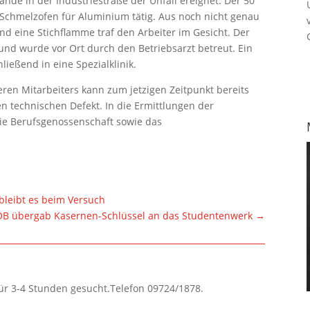
nde in der Industriestraße der Unfall ereignet. Der 50
 Schmelzofen für Aluminium tätig. Aus noch nicht genau
d eine Stichflamme traf den Arbeiter im Gesicht. Der
und wurde vor Ort durch den Betriebsarzt betreut. Ein
ießend in eine Spezialklinik.
eren Mitarbeiters kann zum jetzigen Zeitpunkt bereits
en technischen Defekt. In die Ermittlungen der
die Berufsgenossenschaft sowie das
bleibt es beim Versuch
OB übergab Kasernen-Schlüssel an das Studentenwerk
→
für 3-4 Stunden gesucht.Telefon 09724/1878.