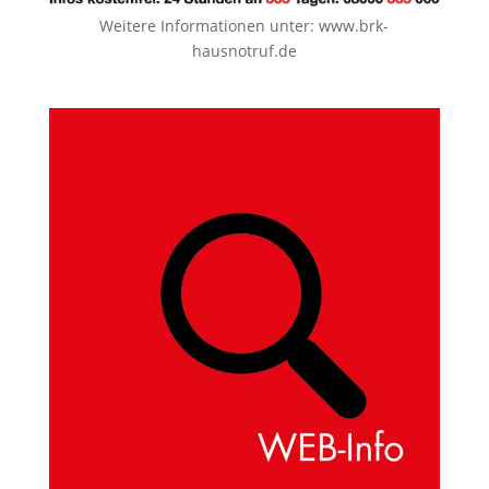
Weitere Informationen unter:
www.brk-
hausnotruf.de