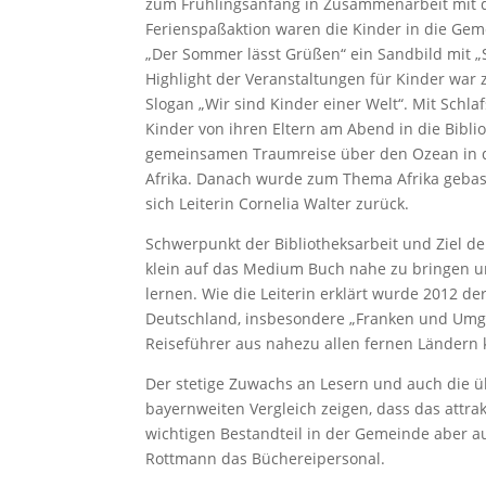
zum Frühlingsanfang in Zusammenarbeit mit d
Ferienspaßaktion waren die Kinder in die Gem
„Der Sommer lässt Grüßen“ ein Sandbild mit „
Highlight der Veranstaltungen für Kinder war
Slogan „Wir sind Kinder einer Welt“. Mit Schla
Kinder von ihren Eltern am Abend in die Bibli
gemeinsamen Traumreise über den Ozean in di
Afrika. Danach wurde zum Thema Afrika gebast
sich Leiterin Cornelia Walter zurück.
Schwerpunkt der Bibliotheksarbeit und Ziel de
klein auf das Medium Buch nahe zu bringen u
lernen. Wie die Leiterin erklärt wurde 2012 
Deutschland, insbesondere „Franken und Umge
Reiseführer aus nahezu allen fernen Ländern
Der stetige Zuwachs an Lesern und auch die ü
bayernweiten Vergleich zeigen, dass das attra
wichtigen Bestandteil in der Gemeinde aber a
Rottmann das Büchereipersonal.