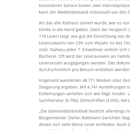
besonderen Service bieten zwei Internetplätz
kann der Medienbestand individuell von den 
Als das alte Rathaus saniert wurde, war es nur
Klinke in die Hand geben. Doch der Vergleich z
718 Leser) zeigt, wie gut die Einrichtung von
Leserzuwachs von 23% zum Vorjahr ist das Tea
stolz. Nahezu jeder 7. Einwohner entlieh sic
Bücherei. Oft wird der Leserausweis als Famil
Leseranzahl ausgegangen werden. Das dokumen
durchschnittlich pro Besuch entliehen werden
Insgesamt wanderten 48.771 Medien über den T
Steigerung ergeben. Mit 4.741 Ausleihungen is
Entleihungen verteilen sich wie folgt: Kinder-
Sachliteratur (5.786), Zeitschriften (3.056), H
„Die Gemeindebibliothek besticht allerdings ni
Bürgermeister Stefan Rottmann berichtet: Reg
denen sich viele kleine Leser einfinden. Auch