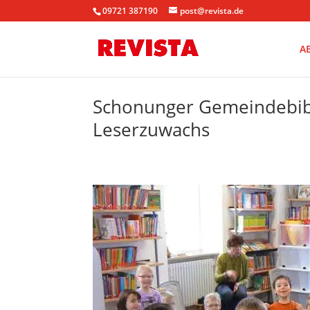
09721 387190
post@revista.de
A
Schonunger Gemeindebib
Leserzuwachs