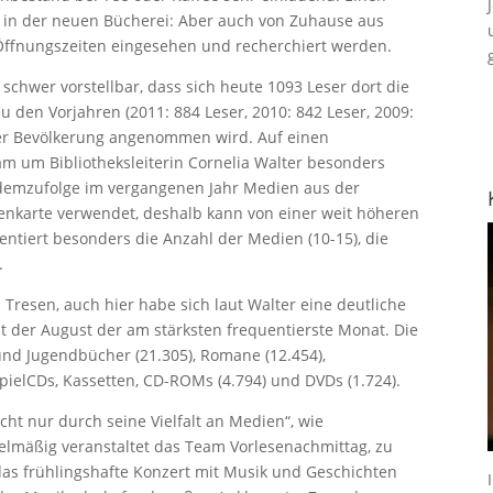
e in der neuen Bücherei: Aber auch von Zuhause aus
Öffnungszeiten eingesehen und recherchiert werden.
 schwer vorstellbar, dass sich heute 1093 Leser dort die
u den Vorjahren (2011: 884 Leser, 2010: 842 Leser, 2009:
 der Bevölkerung angenommen wird. Auf einen
m um Bibliotheksleiterin Cornelia Walter besonders
h demzufolge im vergangenen Jahr Medien aus der
ienkarte verwendet, deshalb kann von einer weit höheren
tiert besonders die Anzahl der Medien (10-15), die
.
resen, auch hier habe sich laut Walter eine deutliche
t der August der am stärksten frequentierste Monat. Die
 und Jugendbücher (21.305), Romane (12.454),
örspielCDs, Kassetten, CD-ROMs (4.794) und DVDs (1.724).
cht nur durch seine Vielfalt an Medien“, wie
elmäßig veranstaltet das Team Vorlesenachmittag, zu
 das frühlingshafte Konzert mit Musik und Geschichten