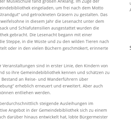
er Musikschule fand großen Anklang. Im Zuge der
eindebibliothek eingeladen, um frei nach dem Motto
Strandgut“ und getrockneten Gräsern zu gestalten. Das
 zweifelsohne in diesem Jahr die Lesenacht unter dem
fsack und Schlafutensilien ausgestattet wurden die
othek gebracht. Die Lesenacht begann mit einer
e Steppe, in die Wüste und zu den wilden Tieren nach
elt oder in den vielen Büchern geschmökert, erinnerte
r Veranstaltungen sind in erster Linie, den Kindern von
nd so ihre Gemeindebibliothek kennen und schätzen zu
der Bestand an Reise- und Wanderführern über
bung“ erheblich erneuert und erweitert. Aber auch
 können entliehen werden.
berdurchschnittlich steigende Ausleihungen im
ktive Angebot in der Gemeindebibliothek sich zu einem
uch darüber hinaus entwickelt hat, lobte Bürgermeister