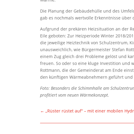
Die Planung der Gebäudehülle und des Umfelds
gab es nochmals wertvolle Erkenntnisse über 
Aufgrund der prekären Heizsituation an der R
Eile geboten: Zur Heizperiode Winter 2018/2019 
die jeweilige Heiztechnik von Schulzentrum, K
unausweichlich, wie Bürgermeister Stefan Ro
einem Zug gleich drei Probleme gelöst und ka
freuen. So oder so eine kluge Investition und
Rottmann, die der Gemeinderat am Ende einsti
den künftigen Wärmeabnehmern geführt und e
Foto: Besonders die Schimmhalle am Schulzent
profitiert vom neuen Wärmekonzept.
←
„Rüster rüstet auf“ – mit einer mobilen Hyd