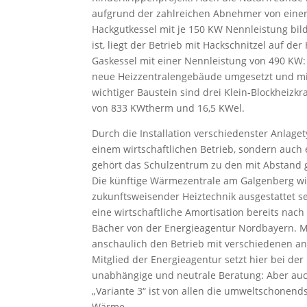
aufgrund der zahlreichen Abnehmer von einer
Hackgutkessel mit je 150 KW Nennleistung bil
ist, liegt der Betrieb mit Hackschnitzel auf der
Gaskessel mit einer Nennleistung von 490 KW: 
neue Heizzentralengebäude umgesetzt und mi
wichtiger Baustein sind drei Klein-Blockheizk
von 833 KWtherm und 16,5 KWel.
Durch die Installation verschiedenster Anlaget
einem wirtschaftlichen Betrieb, sondern auch 
gehört das Schulzentrum zu den mit Abstand
Die künftige Wärmezentrale am Galgenberg wir
zukunftsweisender Heiztechnik ausgestattet s
eine wirtschaftliche Amortisation bereits nach
Bächer von der Energieagentur Nordbayern. M
anschaulich den Betrieb mit verschiedenen an
Mitglied der Energieagentur setzt hier bei de
unabhängige und neutrale Beratung: Aber au
„Variante 3“ ist von allen die umweltschonend
Wärme.