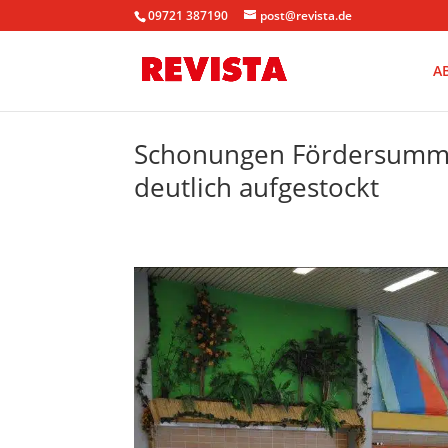
09721 387190
post@revista.de
A
Schonungen Fördersumm
deutlich aufgestockt