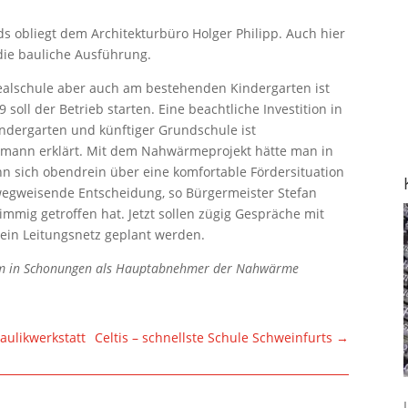
 obliegt dem Architekturbüro Holger Philipp. Auch hier
die bauliche Ausführung.
ealschule aber auch am bestehenden Kindergarten ist
soll der Betrieb starten. Eine beachtliche Investition in
indergarten und künftiger Grundschule ist
ttmann erklärt. Mit dem Nahwärmeprojekt hätte man in
nn sich obendrein über eine komfortable Fördersituation
 wegweisende Entscheidung, so Bürgermeister Stefan
mmig getroffen hat. Jetzt sollen zügig Gespräche mit
in Leitungsnetz geplant werden.
rum in Schonungen als Hauptabnehmer der Nahwärme
raulikwerkstatt
Celtis – schnellste Schule Schweinfurts
→