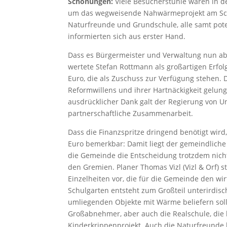
Schonungen:
Viele Besucherstühle waren in de
um das wegweisende Nahwärmeprojekt am Schu
Naturfreunde und Grundschule, alle samt pote
informierten sich aus erster Hand.
Dass es Bürgermeister und Verwaltung nun abe
wertete Stefan Rottmann als großartigen Erfol
Euro, die als Zuschuss zur Verfügung stehen.
Reformwillens und ihrer Hartnäckigkeit gelung
ausdrücklicher Dank galt der Regierung von Un
partnerschaftliche Zusammenarbeit.
Dass die Finanzspritze dringend benötigt wird
Euro bemerkbar: Damit liegt der gemeindliche 
die Gemeinde die Entscheidung trotzdem nicht
den Gremien. Planer Thomas Vizl (Vizl & Orf) ste
Einzelheiten vor, die für die Gemeinde den wi
Schulgarten entsteht zum Großteil unterirdisch
umliegenden Objekte mit Wärme beliefern sol
Großabnehmer, aber auch die Realschule, die 
Kinderkrippenprojekt. Auch die Naturfreunde 