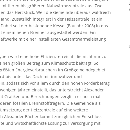
 mittleren bis größeren Nahwärmezentrale aus. Zwei
den das Herzstück. Weil die Gemeinde überaus waldreich
 Hand. Zusätzlich integriert in der Heizzentrale ist ein
Dabei soll der bestehende Kessel (Baujahr 2008) in das
t einem neuen Brenner ausgestattet werden. Ein
raaftwerke mit einer installierten Gesamtwärmeleistung
ypen wird eine hohe Effizienz erreicht, die nicht nur zu
einen großen Beitrag zum Klimaschutz beiträgt. So
 größten Energieverbrauchern im Großgemeindegebiet.
d bis unter das Dach mit innovativer und
ein, sodass sich vor allem durch den hohen Förderbetrag
 wenigen Jahren einstellt, das unterstreicht Alexander
it Grafiken und Berechnungen verglich er noch mal
deren fossilen Brennstoffträgern. Die Gemeinde als
r Umsetzung der Heizzentrale auf eine weitere
ch Alexander Bächer kommt zum gleichen Entschluss.
ste und wirtschaftlichste Lösung zur Versorgung mit