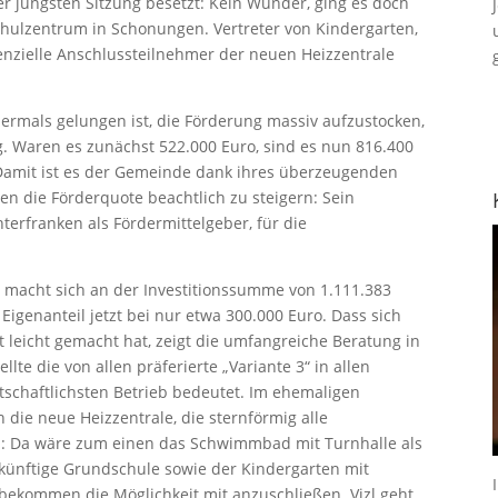
r jüngsten Sitzung besetzt: Kein Wunder, ging es doch
lzentrum in Schonungen. Vertreter von Kindergarten,
nzielle Anschlussteilnehmer der neuen Heizzentrale
rmals gelungen ist, die Förderung massiv aufzustocken,
g. Waren es zunächst 522.000 Euro, sind es nun 816.400
 Damit ist es der Gemeinde dank ihres überzeugenden
en die Förderquote beachtlich zu steigern: Sein
terfranken als Fördermittelgeber, für die
, macht sich an der Investitionssumme von 1.111.383
Eigenanteil jetzt bei nur etwa 300.000 Euro. Dass sich
 leicht gemacht hat, zeigt die umfangreiche Beratung in
llte die von allen präferierte „Variante 3“ in allen
rtschaftlichsten Betrieb bedeutet. Im ehemaligen
 die neue Heizzentrale, die sternförmig alle
l: Da wäre zum einen das Schwimmbad mit Turnhalle als
künftige Grundschule sowie der Kindergarten mit
bekommen die Möglichkeit mit anzuschließen. Vizl geht