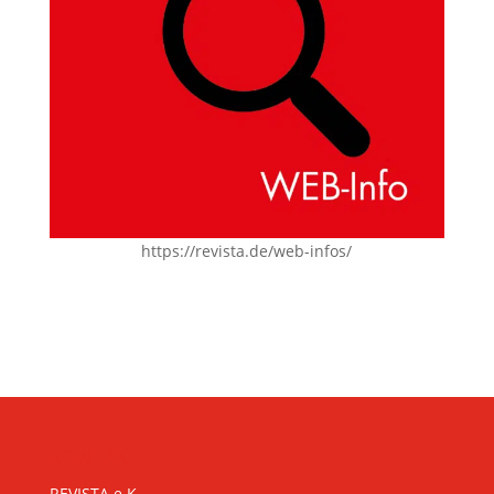
https://revista.de/web-infos/
KONTAKT
REVISTA e.K.